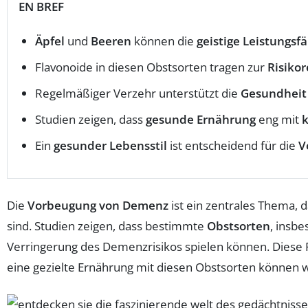
EN BREF
Äpfel
und
Beeren
können die
geistige Leistungsfä
Flavonoide in diesen Obstsorten tragen zur
Risiko
Regelmäßiger Verzehr unterstützt die
Gesundheit
Studien zeigen, dass
gesunde Ernährung
eng mit
k
Ein
gesunder Lebensstil
ist entscheidend für die
V
Die
Vorbeugung von Demenz
ist ein zentrales Thema,
sind. Studien zeigen, dass bestimmte
Obstsorten
, insb
Verringerung des Demenzrisikos spielen können. Diese F
eine gezielte Ernährung mit diesen Obstsorten können 