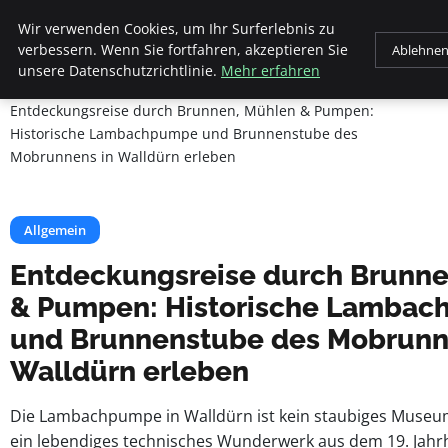
Beyond Surface
Wir verwenden Cookies, um Ihr Surferlebnis zu
verbessern. Wenn Sie fortfahren, akzeptieren Sie
Ablehne
unsere Datenschutzrichtlinie.
Mehr erfahren
Startseite
Allgemein
Entdeckungsreise durch Brunnen, Mühlen & Pumpen:
Historische Lambachpumpe und Brunnenstube des
Mobrunnens in Walldürn erleben
Allgemein
Entdeckungsreise durch Brunne
& Pumpen: Historische Lamba
und Brunnenstube des Mobrunn
Walldürn erleben
Die Lambachpumpe in Walldürn ist kein staubiges Museu
ein lebendiges technisches Wunderwerk aus dem 19. Jahr