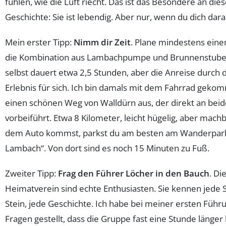
fühlen, wie die Luft riecht. Das ist das Besondere an dies
Geschichte: Sie ist lebendig. Aber nur, wenn du dich darau
Mein erster Tipp:
Nimm dir Zeit
. Plane mindestens ein
die Kombination aus Lambachpumpe und Brunnenstube 
selbst dauert etwa 2,5 Stunden, aber die Anreise durch d
Erlebnis für sich. Ich bin damals mit dem Fahrrad gekom
einen schönen Weg von Walldürn aus, der direkt an beid
vorbeiführt. Etwa 8 Kilometer, leicht hügelig, aber mach
dem Auto kommst, parkst du am besten am Wanderpar
Lambach“. Von dort sind es noch 15 Minuten zu Fuß.
Zweiter Tipp:
Frag den Führer Löcher in den Bauch
. Di
Heimatverein sind echte Enthusiasten. Sie kennen jede 
Stein, jede Geschichte. Ich habe bei meiner ersten Führu
Fragen gestellt, dass die Gruppe fast eine Stunde länger