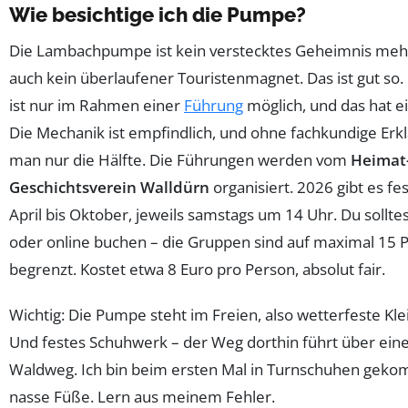
Wie besichtige ich die Pumpe?
Die Lambachpumpe ist kein verstecktes Geheimnis mehr 
auch kein überlaufener Touristenmagnet. Das ist gut so.
ist nur im Rahmen einer
Führung
möglich, und das hat e
Die Mechanik ist empfindlich, und ohne fachkundige Erk
man nur die Hälfte. Die Führungen werden vom
Heimat
Geschichtsverein Walldürn
organisiert. 2026 gibt es f
April bis Oktober, jeweils samstags um 14 Uhr. Du sollte
oder online buchen – die Gruppen sind auf maximal 15 
begrenzt. Kostet etwa 8 Euro pro Person, absolut fair.
Wichtig: Die Pumpe steht im Freien, also wetterfeste Kl
Und festes Schuhwerk – der Weg dorthin führt über ein
Waldweg. Ich bin beim ersten Mal in Turnschuhen gek
nasse Füße. Lern aus meinem Fehler.