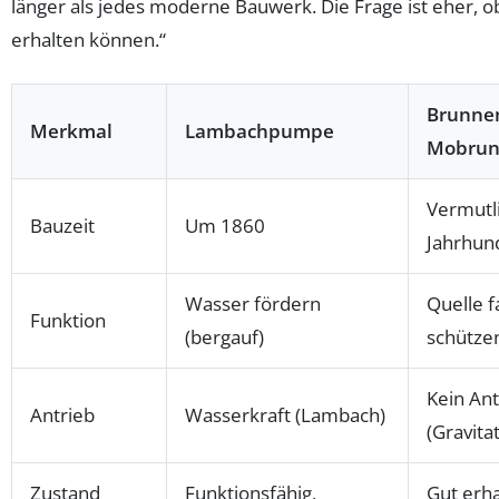
länger als jedes moderne Bauwerk. Die Frage ist eher, ob
erhalten können.“
Brunne
Merkmal
Lambachpumpe
Mobru
Vermutli
Bauzeit
Um 1860
Jahrhun
Wasser fördern
Quelle 
Funktion
(bergauf)
schütze
Kein Ant
Antrieb
Wasserkraft (Lambach)
(Gravita
Zustand
Funktionsfähig,
Gut erha