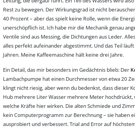
Leitung, die bergauf führt. Ein Teil des Wassers wird als
Rest zu bewegen. Der Wirkungsgrad ist nicht berauschen
40 Prozent – aber das spielt keine Rolle, wenn die Energ
unerschöpflich ist. Ich habe mir die Mechanik genau ang
Ventile sind aus Messing, die Dichtungen aus Leder. Alle
alles perfekt aufeinander abgestimmt. Und das Teil läuft
Jahren. Meine Kaffeemaschine hält keine drei Jahre.
Ein Detail, das mir besonders im Gedächtnis blieb: Der
K
Lambachpumpe hat einen Durchmesser von etwa 20 Ze
klingt nicht riesig, aber wenn du bedenkst, dass dieser 
Hub mehrere Liter Wasser mehrere Meter hochdrückt, wi
welche Kräfte hier wirken. Die alten Schmiede und Zim
kein Computerprogramm zur Berechnung – sie haben ei
ausprobiert und verbessert. Trial and Error auf höchste