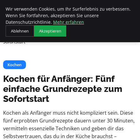
Beyond Surface
Wir verwenden Cookies, um Ihr Surferlebnis zu verbessern.
Wenn Sie fortfahren, akzeptieren Sie unsere
Datenschutzrichtlinie.
Mehr erfahren
Startseite
Kochen
Ablehnen
Akzeptieren
Kochen für Anfänger: Fünf einfache Grundrezepte zum
Sofortstart
Kochen
Kochen für Anfänger: Fünf
einfache Grundrezepte zum
Sofortstart
Kochen als Anfänger muss nicht kompliziert sein. Diese
fünf erprobten Grundrezepte dauern unter 30 Minuten,
vermitteln essenzielle Techniken und geben dir das
Selbstvertrauen, das du in der Küche brauchst –