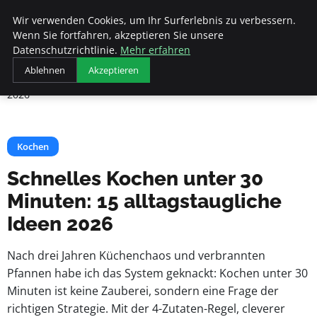
Beyond Surface
Wir verwenden Cookies, um Ihr Surferlebnis zu verbessern.
Wenn Sie fortfahren, akzeptieren Sie unsere
Datenschutzrichtlinie.
Mehr erfahren
Startseite
Kochen
Ablehnen
Akzeptieren
Schnelles Kochen unter 30 Minuten: 15 alltagstaugliche Ideen
2026
Kochen
Schnelles Kochen unter 30
Minuten: 15 alltagstaugliche
Ideen 2026
Nach drei Jahren Küchenchaos und verbrannten
Pfannen habe ich das System geknackt: Kochen unter 30
Minuten ist keine Zauberei, sondern eine Frage der
richtigen Strategie. Mit der 4-Zutaten-Regel, cleverer