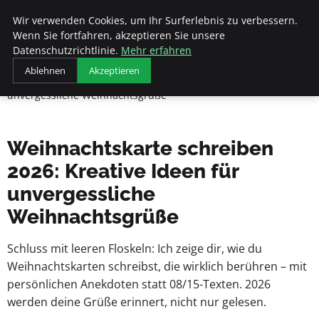
Beyond Surface
Wir verwenden Cookies, um Ihr Surferlebnis zu verbessern.
Wenn Sie fortfahren, akzeptieren Sie unsere
Datenschutzrichtlinie.
Mehr erfahren
Startseite
Ablehnen
Akzeptieren
Weihnachtskarte schreiben 2026: Kreative Ideen für
unvergessliche Weihnachtsgrüße
Weihnachtskarte schreiben
2026: Kreative Ideen für
unvergessliche
Weihnachtsgrüße
Schluss mit leeren Floskeln: Ich zeige dir, wie du
Weihnachtskarten schreibst, die wirklich berühren – mit
persönlichen Anekdoten statt 08/15-Texten. 2026
werden deine Grüße erinnert, nicht nur gelesen.