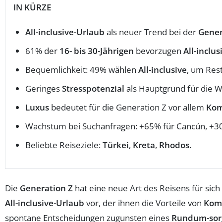
IN KÜRZE
All-inclusive-Urlaub
als neuer Trend bei der
Gener
61% der
16- bis 30-Jährigen
bevorzugen
All-inclus
Bequemlichkeit: 49% wählen
All-inclusive
, um Res
Geringes
Stresspotenzial
als Hauptgrund für die W
Luxus
bedeutet für die Generation Z vor allem
Kom
Wachstum bei Suchanfragen: +65% für Cancún, +30
Beliebte Reiseziele:
Türkei
,
Kreta
,
Rhodos
.
Die
Generation Z
hat eine neue Art des Reisens für sich
All-inclusive-Urlaub
vor, der ihnen die Vorteile von
Kom
spontane Entscheidungen zugunsten eines
Rundum-sorg