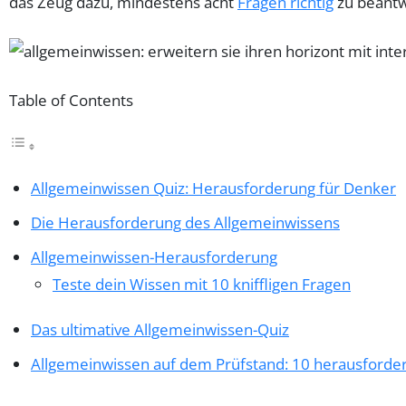
das Zeug dazu, mindestens acht
Fragen richtig
zu beantw
Table of Contents
Allgemeinwissen Quiz: Herausforderung für Denker
Die Herausforderung des Allgemeinwissens
Allgemeinwissen-Herausforderung
Teste dein Wissen mit 10 kniffligen Fragen
Das ultimative Allgemeinwissen-Quiz
Allgemeinwissen auf dem Prüfstand: 10 herausforde