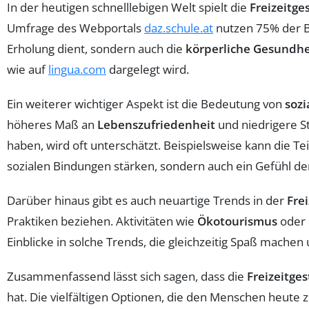
In der heutigen schnelllebigen Welt spielt die
Freizeitge
Umfrage des Webportals
daz.schule.at
nutzen 75% der Bef
Erholung dient, sondern auch die
körperliche Gesundhe
wie auf
lingua.com
dargelegt wird.
Ein weiterer wichtiger Aspekt ist die Bedeutung von
sozi
höheres Maß an
Lebenszufriedenheit
und niedrigere St
haben, wird oft unterschätzt. Beispielsweise kann die T
sozialen Bindungen stärken, sondern auch ein Gefühl der
Darüber hinaus gibt es auch neuartige Trends in der
Fre
Praktiken beziehen. Aktivitäten wie
Ökotourismus
oder 
Einblicke in solche Trends, die gleichzeitig Spaß mache
Zusammenfassend lässt sich sagen, dass die
Freizeitge
hat. Die vielfältigen Optionen, die den Menschen heute 