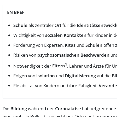
EN BREF
Schule
als zentraler Ort für die
Identitätsentwick
Wichtigkeit von
sozialen Kontakten
für Kinder in 
Forderung von Experten,
Kitas
und
Schulen
offen z
Risiken von
psychosomatischen Beschwerden
un
1
Notwendigkeit der
Eltern
, Lehrer und Ärzte für U
Folgen von
Isolation
und
Digitalisierung
auf die
Bi
Flexibilität von Kindern und ihre Fähigkeit,
Verände
Die
Bildung
während der
Coronakrise
hat tiefgreifend
eine zentrale Rolle, da sie nicht nur Orte des Lernens s