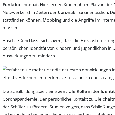
Funktion
innehat. Hier lernen Kinder, ihren Platz in de
Netzwerke ist in Zeiten der
Coronakrise
unerlässlich. Di
stattfinden können.
Mobbing
und die Angriffe im Inter
müssen.
Abschließend lässt sich sagen, dass die Herausforderunge
persönlichen Identität von Kindern und Jugendlichen in 
Auswirkungen zu mindern.
Die Schulbildung spielt eine
zentrale Rolle
in der
Identi
Coronapandemie. Der persönliche Kontakt zu
Gleichalt
der Schüler zu fördern. Studien zeigen, dass Schließun
insbesondere bei jenen, die in stressreichen Umfeldern 