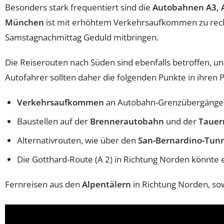
Besonders stark frequentiert sind die
Autobahnen A3, A
München
ist mit erhöhtem Verkehrsaufkommen zu rechn
Samstagnachmittag Geduld mitbringen.
Die Reiserouten nach Süden sind ebenfalls betroffen, u
Autofahrer sollten daher die folgenden Punkte in ihren 
Verkehrsaufkommen
an Autobahn-Grenzübergängen a
Baustellen auf der
Brennerautobahn
und der
Tauer
Alternativrouten, wie über den
San-Bernardino-Tunne
Die Gotthard-Route (A 2) in Richtung Norden könnte 
Fernreisen aus den
Alpentälern
in Richtung Norden, sow