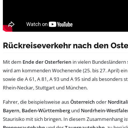
Rückreiseverkehr nach den Oste
Mit dem
Ende der Osterferien
in vielen Bundesländern 
wird am kommenden Wochenende (25. bis 27. April) ei
sowie die A 61, A 81, A 93 und A 95 sind als besonders st
Rhein-Neckar, Stuttgart und München.
Fahrer, die beispielsweise aus
Österreich
oder
Nordital
Bayern
,
Baden-Württemberg
und
Nordrhein-Westfale
Staurisiko mit sich bringen. In diesem Zusammenhang is
Brennerautobahn
und der
Tauernautobahn
, zu berü