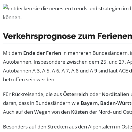
Verkehrsprognose zum Feriene
Mit dem
Ende der Ferien
in mehreren Bundesländern, 
Autobahnen. Insbesondere zwischen dem 25. und 27. Apr
Autobahnen A 3, A 5, A 6, A 7, A 8 und A 9 sind laut AC
betroffen sein werden.
Für Rückreisende, die aus
Österreich
oder
Norditalien
u
daran, dass in Bundesländern wie
Bayern
,
Baden-Würt
Auch auf den Wegen von den
Küsten
der Nord- und Ost
Besonders auf den Strecken aus den Alpentälern in Öst