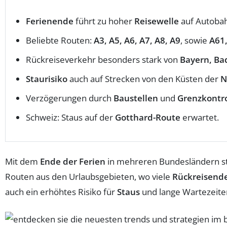
Ferienende
führt zu hoher
Reisewelle
auf Autoba
Beliebte Routen:
A3, A5, A6, A7, A8, A9
, sowie
A61
Rückreiseverkehr besonders stark von
Bayern, B
Staurisiko
auch auf Strecken von den Küsten der
N
Verzögerungen durch
Baustellen
und
Grenzkontr
Schweiz: Staus auf der
Gotthard-Route
erwartet.
Mit dem
Ende der Ferien
in mehreren Bundesländern s
Routen aus den Urlaubsgebieten, wo viele
Rückreisend
auch ein erhöhtes Risiko für
Staus
und lange Wartezeite