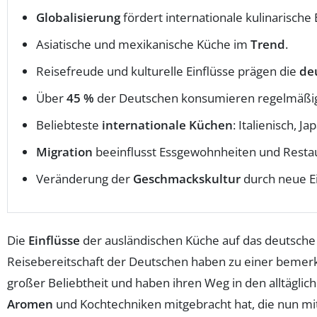
Globalisierung
fördert internationale kulinarische 
Asiatische und mexikanische Küche im
Trend
.
Reisefreude und kulturelle Einflüsse prägen die
de
Über
45 %
der Deutschen konsumieren regelmäßig 
Beliebteste
internationale Küchen
: Italienisch, J
Migration
beeinflusst Essgewohnheiten und Resta
Veränderung der
Geschmackskultur
durch neue Ei
Die
Einflüsse
der ausländischen Küche auf das deutsche
Reisebereitschaft der Deutschen haben zu einer beme
großer Beliebtheit und haben ihren Weg in den alltägli
Aromen
und Kochtechniken mitgebracht hat, die nun mit