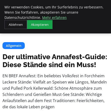
Beyond Surface
Wir verwenden Cookies, um Ihr Surferlebnis zu verbessern.
Wenn Sie fortfahren, akzeptieren Sie unsere
Datenschutzrichtlinie.
Mehr erfahren
Startseite
Allgemein
Ablehnen
Akzeptieren
Der ultimative Annafest-Guide: Diese Stände sind ein Muss!
Allgemein
Der ultimative Annafest-Guide:
Diese Stände sind ein Muss!
EN BREF Annafest: Ein beliebtes Volksfest in Forchheim
Leckere Stände: Vielfalt an Speisen wie Lángos, Mandeln
und Pulled Pork Kellerwald: Schöne Atmosphäre zum
Schlendern und Genießen Must-See Stände: Wichtige
Anlaufstellen auf dem Fest Traditionen: Feierlichkeiten,
die das lokale Leben prägen