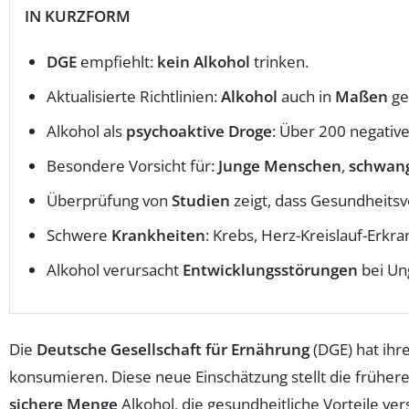
IN KURZFORM
DGE
empfiehlt:
kein Alkohol
trinken.
Aktualisierte Richtlinien:
Alkohol
auch in
Maßen
ge
Alkohol als
psychoaktive Droge
: Über 200 negativ
Besondere Vorsicht für:
Junge Menschen
,
schwang
Überprüfung von
Studien
zeigt, dass Gesundheitsv
Schwere
Krankheiten
: Krebs, Herz-Kreislauf-Erkr
Alkohol verursacht
Entwicklungsstörungen
bei Un
Die
Deutsche Gesellschaft für Ernährung
(DGE) hat ihr
konsumieren. Diese neue Einschätzung stellt die früher
sichere Menge
Alkohol, die gesundheitliche Vorteile ver