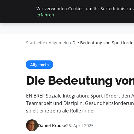
Wir verwenden Cookies, um Ihr Surferlebnis zu v
Startseite
All
Beyond
erfahren
Surface
Startseite
Allgemein
Die Bedeutung von Sportförder
Allgemein
Die Bedeutung von
EN BREF Soziale Integration: Sport fördert de
Teamarbeit und Disziplin. Gesundheitsförderung
spielt eine zentrale Rolle in der
Daniel Krause
26. April 2025