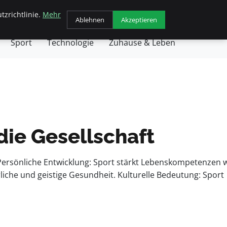
tzrichtlinie.
Mehr
chäft
Gesundheit
Haustiere
Kochen
Ablehnen
Akzeptieren
Sport
Technologie
Zuhause & Leben
die Gesellschaft
 Persönliche Entwicklung: Sport stärkt Lebenskompetenzen 
liche und geistige Gesundheit. Kulturelle Bedeutung: Sport