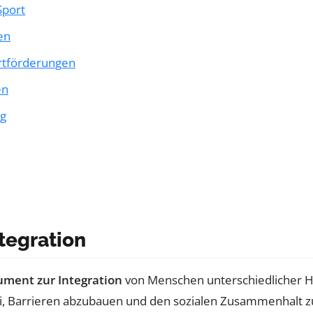
Sport
en
ortförderungen
en
ng
ntegration
ument zur Integration
von Menschen unterschiedlicher He
i, Barrieren abzubauen und den sozialen Zusammenhalt z