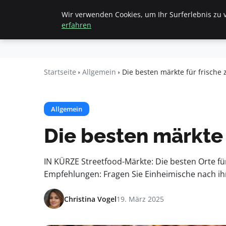
Wir verwenden Cookies, um Ihr Surferlebnis zu v
Startseite
All
Beyond
erfahren
Surface
Startseite
Allgemein
Die besten märkte für frische 
Allgemein
Die besten märkte 
IN KÜRZE Streetfood-Märkte: Die besten Orte fü
Empfehlungen: Fragen Sie Einheimische nach ihre
Christina Vogel
19. März 2025