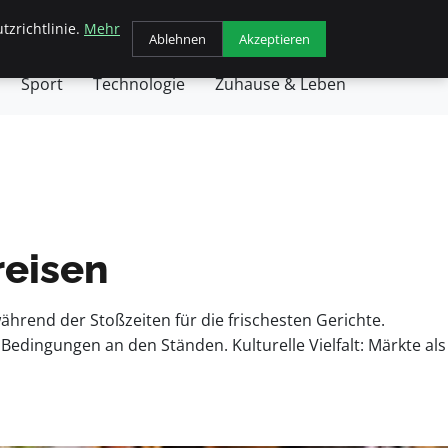
tzrichtlinie.
Mehr
chäft
Gesundheit
Haustiere
Kochen
Ablehnen
Akzeptieren
Sport
Technologie
Zuhause & Leben
reisen
hrend der Stoßzeiten für die frischesten Gerichte.
Bedingungen an den Ständen. Kulturelle Vielfalt: Märkte als