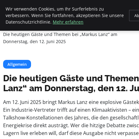
Beyond Surface
Wir verwenden Cookies, um Ihr Surferlebnis zu
verbessern. Wenn Sie fortfahren, akzeptieren Sie unsere
Ab
Datenschutzrichtlinie.
Mehr erfahren
Startseite
Allgemein
Die heutigen Gäste und Themen bei „Markus Lanz“ am
Donnerstag, den 12. Juni 2025
Allgemein
Die heutigen Gäste und Themen
Lanz“ am Donnerstag, den 12. J
Am 12. Juni 2025 bringt Markus Lanz eine explosive Gäs
Ein Industrie-Vertreter trifft auf einen Klimaaktivisten – 
Talkshow-Konstellationen des Jahres, die den gesellschaft
Energiekrise direkt austrägt. Wer die hitzige Debatte zwi
Lagern live erleben will, darf diese Ausgabe nicht verpasse