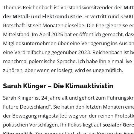
Thomas Reichenbach ist Vorstandsvorsitzender der
Mit
der Metall- und Elektroindustrie
. Er vertritt rund 3.5
Botschaft ist seit Monaten dieselbe: Die Energiepreise e
Mittelstand. Im April 2025 hat er öffentlich gemacht, da
Mitgliedsunternehmen über eine Verlagerung ins Auslan
eine Verdreifachung gegenüber 2023. Reichenbach ist be
manchmal polemische Sprache. Ich habe ihn einmal live
zuhören, aber wenn er loslegt, wird es ungemütlich.
Sarah Klinger – Die Klimaaktivistin
Sarah Klinger ist 24 Jahre alt und gehört zum Führungskr
Future Deutschland". Sie hat in den letzten Monaten ein
der Bewegung mitgestaltet: weg von der reinen Protestlo
politischen Vorschlägen. Ihr Fokus liegt auf
sozialer Gere
Klimapolitik
. Sie argumentiert, dass die Kosten der Ene