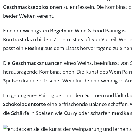
Geschmacksexplosionen
zu entfesseln. Die Kombinati
beider Welten vereint.
Eine der wichtigsten
Regeln
im Wine & Food Pairing ist 
Kontrast
dazu bilden. Zudem ist es oft von Vorteil, Wei
passt ein
Riesling
aus dem Elsass hervorragend zu ein
Die
Geschmacksnuancen
eines Weins, beeinflusst von 
herausragende Kombinationen. Die Kunst des Wein Pairi
Speisen
kann ein frischer Wein für den notwendigen Aus
Ein gelungenes Pairing belohnt den Gaumen und lädt daz
Schokoladentorte
eine erfrischende Balance schaffen,
die
Schärfe
in Speisen wie
Curry
oder scharfen
mexikan