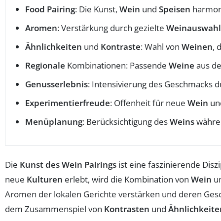
Food Pairing
: Die Kunst,
Wein
und
Speisen
harmoni
Aromen
: Verstärkung durch gezielte
Weinauswahl
Ähnlichkeiten
und
Kontraste
: Wahl von
Weinen
, 
Regionale
Kombinationen: Passende
Weine
aus de
Genusserlebnis
: Intensivierung des Geschmacks 
Experimentierfreude
: Offenheit für neue
Wein
un
Menüplanung
: Berücksichtigung des
Weins
währen
Die
Kunst des Wein Pairings
ist eine faszinierende Dis
neue
Kulturen
erlebt, wird die Kombination von
Wein
u
Aromen der lokalen Gerichte verstärken und deren Gesc
dem Zusammenspiel von
Kontrasten
und
Ähnlichkeite