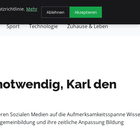
tzrichtlinie.
Mehr
chäft
Gesundheit
Haustiere
Kochen
Ablehnen
Akzeptieren
Sport
Technologie
Zuhause & Leben
notwendig, Karl den
teren Sozialen Medien auf die Aufmerksamkeitsspanne Wiss
lgemeinbildung und ihre zeitliche Anpassung Bildung