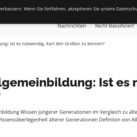
erbessern. Wenn Sie fortfahren, akzeptieren Sie unsere Datenschu
gemein
Finanzen & Immobilien
Frauen / Mode
Ges
Nachrichten
Nicht klassifiziert
ung: Ist es notwendig, Karl den Großen zu kennen?
lgemeinbildung: Ist es 
?
inbildung Wissen jüngerer Generationen im Vergleich zu äl
issensüberlegenheit älterer Generationen Defintion von Al