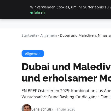
Wir verwenden Cookies, um Ihr Surferlebnis zu v
Startseite
All
Beyond
erfahren
Surface
Startseite
Allgemein
Dubai und Malediven: Ninas 
Allgemein
Dubai und Malediv
und erholsamer M
EN BREF Osterferien 2025: Kombination aus Abe
Wüstensafari: Dune Bashing für die ganze Famil
Lena Schulz
7. Januar 2026