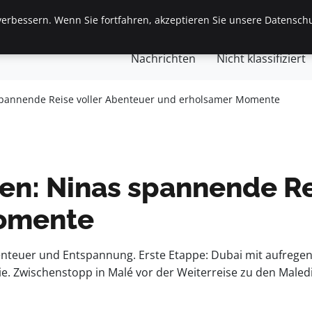
erbessern. Wenn Sie fortfahren, akzeptieren Sie unsere Datenschu
gemein
Finanzen & Immobilien
Frauen / Mode
Ges
Nachrichten
Nicht klassifiziert
spannende Reise voller Abenteuer und erholsamer Momente
en: Ninas spannende Re
omente
nteuer und Entspannung. Erste Etappe: Dubai mit aufregend
ie. Zwischenstopp in Malé vor der Weiterreise zu den Maled