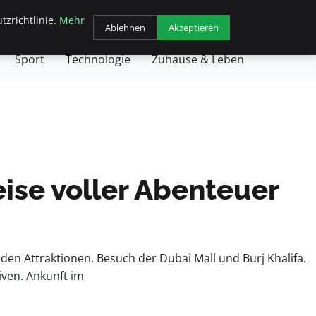
tzrichtlinie.
Mehr
chäft
Gesundheit
Haustiere
Kochen
Ablehnen
Akzeptieren
Sport
Technologie
Zuhause & Leben
ise voller Abenteuer
en Attraktionen. Besuch der Dubai Mall und Burj Khalifa.
iven. Ankunft im