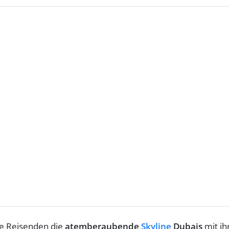
ie Reisenden die
atemberaubende
Skyline
Dubais
mit ih