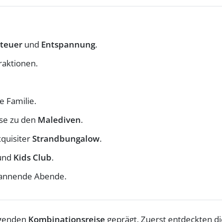
teuer
und
Entspannung
.
raktionen.
e Familie.
ise zu den
Malediven
.
xquisiter
Strandbungalow
.
 und
Kids Club
.
annende Abende.
egenden
Kombinationsreise
geprägt. Zuerst entdeckten d