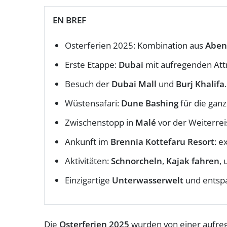
EN BREF
Osterferien 2025: Kombination aus
Aben
Erste Etappe:
Dubai
mit aufregenden Att
Besuch der
Dubai Mall
und
Burj Khalifa
.
Wüstensafari:
Dune Bashing
für die ganz
Zwischenstopp in
Malé
vor der Weiterre
Ankunft im
Brennia Kottefaru Resort
: e
Aktivitäten:
Schnorcheln
,
Kajak fahren
,
Einzigartige
Unterwasserwelt
und entsp
Die
Osterferien 2025
wurden von einer aufr