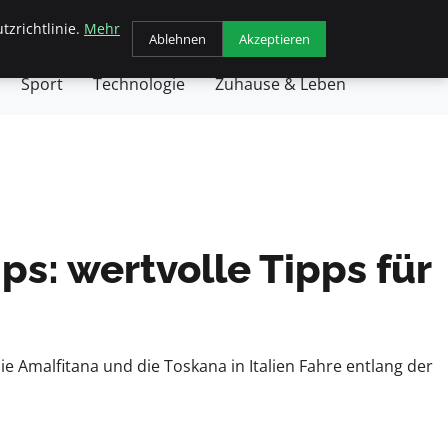
tzrichtlinie.
Mehr
chäft
Gesundheit
Haustiere
Kochen
Ablehnen
Akzeptieren
Sport
Technologie
Zuhause & Leben
s: wertvolle Tipps für
e Amalfitana und die Toskana in Italien Fahre entlang der