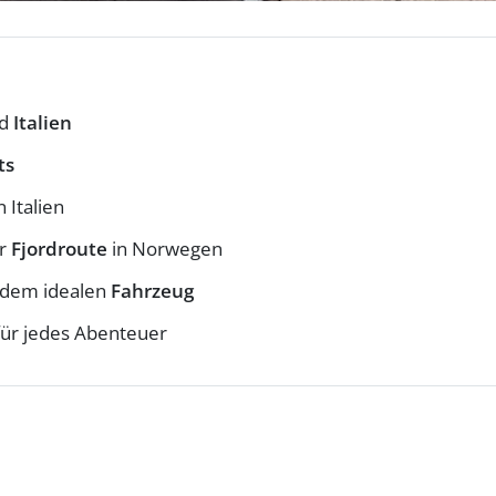
d
Italien
ts
n Italien
er
Fjordroute
in Norwegen
dem idealen
Fahrzeug
ür jedes Abenteuer