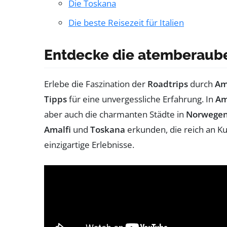
Die Toskana
Die beste Reisezeit für Italien
Entdecke die atemberaub
Erlebe die Faszination der
Roadtrips
durch
Am
Tipps
für eine unvergessliche Erfahrung. In
Am
aber auch die charmanten Städte in
Norwege
Amalfi
und
Toskana
erkunden, die reich an Ku
einzigartige Erlebnisse.