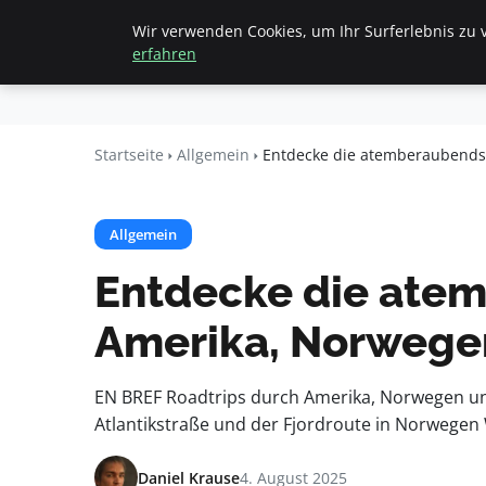
Wir verwenden Cookies, um Ihr Surferlebnis zu v
Startseite
All
Beyond
erfahren
Surface
Startseite
Allgemein
Entdecke die atemberaubendste
Allgemein
Entdecke die atem
Amerika, Norwegen
EN BREF Roadtrips durch Amerika, Norwegen und I
Atlantikstraße und der Fjordroute in Norwegen 
Daniel Krause
4. August 2025