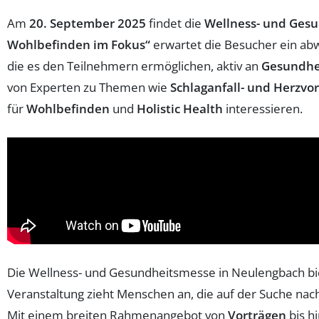
Am
20. September 2025
findet die
Wellness- und Ges
Wohlbefinden im Fokus“
erwartet die Besucher ein ab
die es den Teilnehmern ermöglichen, aktiv an
Gesundhe
von Experten zu Themen wie
Schlaganfall- und Herzvo
für
Wohlbefinden
und
Holistic Health
interessieren.
Die Wellness- und Gesundheitsmesse in Neulengbach biet
Veranstaltung zieht Menschen an, die auf der Suche nac
Mit einem breiten Rahmenangebot von
Vorträgen
bis h