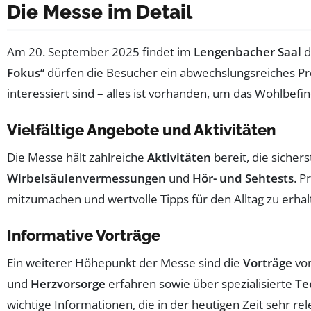
Die Messe im Detail
Am 20. September 2025 findet im
Lengenbacher Saal
d
Fokus
“ dürfen die Besucher ein abwechslungsreiches Pr
interessiert sind – alles ist vorhanden, um das Wohlbefi
Vielfältige Angebote und Aktivitäten
Die Messe hält zahlreiche
Aktivitäten
bereit, die sicher
Wirbelsäulenvermessungen
und
Hör- und Sehtests
. P
mitzumachen und wertvolle Tipps für den Alltag zu erhal
Informative Vorträge
Ein weiterer Höhepunkt der Messe sind die
Vorträge
von
und
Herzvorsorge
erfahren sowie über spezialisierte
Te
wichtige Informationen, die in der heutigen Zeit sehr rel