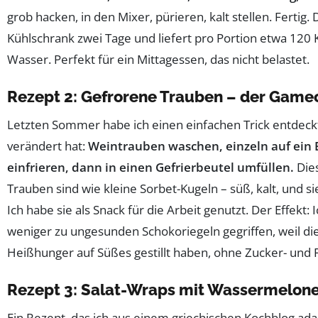
grob hacken, in den Mixer, pürieren, kalt stellen. Fertig. 
Kühlschrank zwei Tage und liefert pro Portion etwa 120 
Wasser. Perfekt für ein Mittagessen, das nicht belastet.
Rezept 2: Gefrorene Trauben – der Gam
Letzten Sommer habe ich einen einfachen Trick entdeck
verändert hat:
Weintrauben waschen, einzeln auf ein 
einfrieren, dann in einen Gefrierbeutel umfüllen.
Die
Trauben sind wie kleine Sorbet-Kugeln – süß, kalt, und si
Ich habe sie als Snack für die Arbeit genutzt. Der Effekt:
weniger zu ungesunden Schokoriegeln gegriffen, weil d
Heißhunger auf Süßes gestillt haben, ohne Zucker- und 
Rezept 3: Salat-Wraps mit Wassermelone
Ein Rezept, das ich aus einem griechischen Kochblog ada