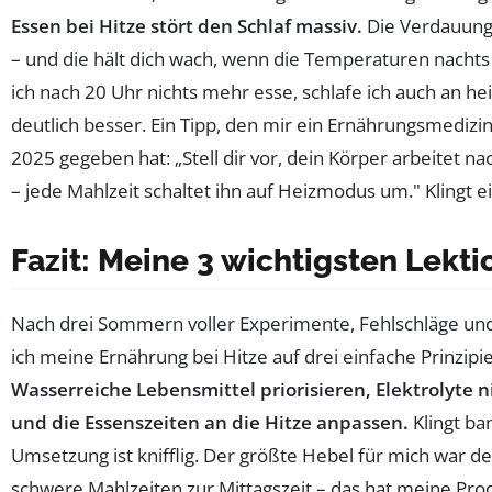
Essen bei Hitze stört den Schlaf massiv.
Die Verdauung
– und die hält dich wach, wenn die Temperaturen nachts 
ich nach 20 Uhr nichts mehr esse, schlafe ich auch an h
deutlich besser. Ein Tipp, den mir ein Ernährungsmedi
2025 gegeben hat: „Stell dir vor, dein Körper arbeitet 
– jede Mahlzeit schaltet ihn auf Heizmodus um." Klingt e
Fazit: Meine 3 wichtigsten Lekt
Nach drei Sommern voller Experimente, Fehlschläge un
ich meine Ernährung bei Hitze auf drei einfache Prinzipie
Wasserreiche Lebensmittel priorisieren, Elektrolyte n
und die Essenszeiten an die Hitze anpassen.
Klingt ban
Umsetzung ist knifflig. Der größte Hebel für mich war de
schwere Mahlzeiten zur Mittagszeit – das hat meine Pro