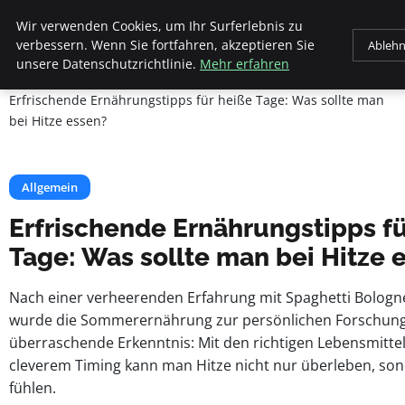
Beyond Surface
Wir verwenden Cookies, um Ihr Surferlebnis zu
verbessern. Wenn Sie fortfahren, akzeptieren Sie
Ableh
unsere Datenschutzrichtlinie.
Mehr erfahren
Startseite
Allgemein
Erfrischende Ernährungstipps für heiße Tage: Was sollte man
bei Hitze essen?
Allgemein
Erfrischende Ernährungstipps fü
Tage: Was sollte man bei Hitze 
Nach einer verheerenden Erfahrung mit Spaghetti Bologn
wurde die Sommerernährung zur persönlichen Forschung
überraschende Erkenntnis: Mit den richtigen Lebensmittel
cleverem Timing kann man Hitze nicht nur überleben, sond
fühlen.