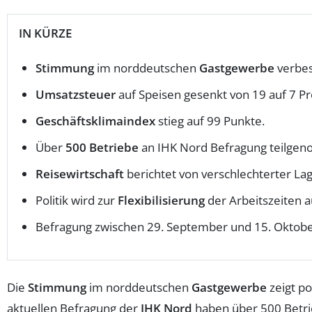
IN KÜRZE
Stimmung
im norddeutschen
Gastgewerbe
verbes
Umsatzsteuer
auf Speisen gesenkt von 19 auf 7 Pr
Geschäftsklimaindex
stieg auf 99 Punkte.
Über
500 Betriebe
an IHK Nord Befragung teilge
Reisewirtschaft
berichtet von verschlechterter Lag
Politik wird zur
Flexibilisierung
der Arbeitszeiten a
Befragung zwischen 29. September und 15. Oktobe
Die
Stimmung
im norddeutschen
Gastgewerbe
zeigt p
aktuellen Befragung der
IHK Nord
haben über 500 Betri