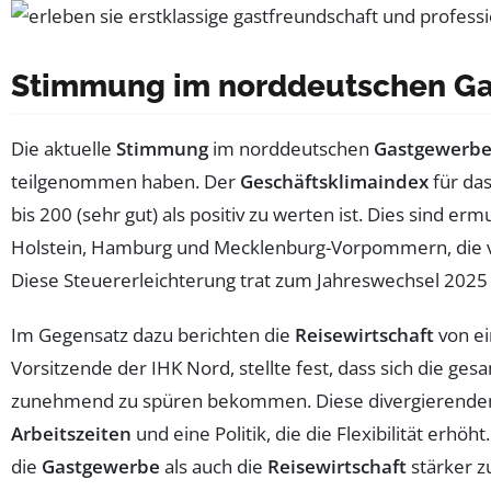
Stimmung im norddeutschen G
Die aktuelle
Stimmung
im norddeutschen
Gastgewerb
teilgenommen haben. Der
Geschäftsklimaindex
für das
bis 200 (sehr gut) als positiv zu werten ist. Dies sind e
Holstein, Hamburg und Mecklenburg-Vorpommern, die 
Diese Steuererleichterung trat zum Jahreswechsel 2025 
Im Gegensatz dazu berichten die
Reisewirtschaft
von ei
Vorsitzende der IHK Nord, stellte fest, dass sich die ges
zunehmend zu spüren bekommen. Diese divergierenden E
Arbeitszeiten
und eine Politik, die die Flexibilität erhö
die
Gastgewerbe
als auch die
Reisewirtschaft
stärker z