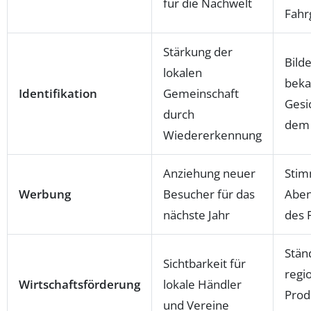
für die Nachwelt
Fahr
Stärkung der
Bild
lokalen
beka
Identifikation
Gemeinschaft
Gesi
durch
dem 
Wiedererkennung
Anziehung neuer
Stim
Werbung
Besucher für das
Abe
nächste Jahr
des 
Stän
Sichtbarkeit für
regi
Wirtschaftsförderung
lokale Händler
Prod
und Vereine