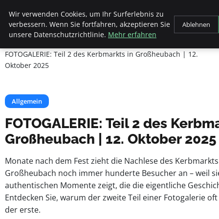
Beyond Surface
Wir verwenden Cookies, um Ihr Surferlebnis zu
verbessern. Wenn Sie fortfahren, akzeptieren Sie
Ablehnen
unsere Datenschutzrichtlinie.
Mehr erfahren
Startseite
Allgemein
FOTOGALERIE: Teil 2 des Kerbmarkts in Großheubach | 12.
Oktober 2025
Allgemein
FOTOGALERIE: Teil 2 des Kerbma
Großheubach | 12. Oktober 2025
Monate nach dem Fest zieht die Nachlese des Kerbmarkts
Großheubach noch immer hunderte Besucher an – weil sie d
authentischen Momente zeigt, die die eigentliche Geschic
Entdecken Sie, warum der zweite Teil einer Fotogalerie oft
der erste.