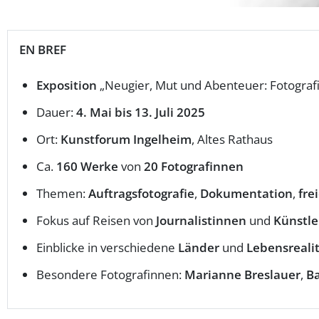
EN BREF
Exposition
„Neugier, Mut und Abenteuer: Fotograf
Dauer:
4. Mai bis 13. Juli 2025
Ort:
Kunstforum Ingelheim
, Altes Rathaus
Ca.
160 Werke
von
20 Fotografinnen
Themen:
Auftragsfotografie
,
Dokumentation
,
fre
Fokus auf Reisen von
Journalistinnen
und
Künstle
Einblicke in verschiedene
Länder
und
Lebensreali
Besondere Fotografinnen:
Marianne Breslauer
,
B