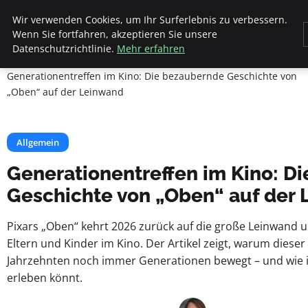
Beyond Surface
Wir verwenden Cookies, um Ihr Surferlebnis zu verbessern.
Wenn Sie fortfahren, akzeptieren Sie unsere
Datenschutzrichtlinie.
Mehr erfahren
Startseite
Allgemein
Generationentreffen im Kino: Die bezaubernde Geschichte von
„Oben“ auf der Leinwand
Allgemein
Generationentreffen im Kino: D
Geschichte von „Oben“ auf der
Pixars „Oben“ kehrt 2026 zurück auf die große Leinwand u
Eltern und Kinder im Kino. Der Artikel zeigt, warum dieser 
Jahrzehnten noch immer Generationen bewegt – und wie i
erleben könnt.