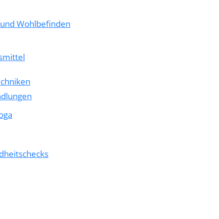
t und Wohlbefinden
mittel
echniken
ndlungen
oga
dheitschecks