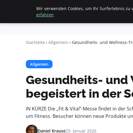
Wir verwenden Cookies, um Ihr Surferlebnis zu v
Startseite
All
Beyond
erfahren
Surface
Startseite
Allgemein
Gesundheits- und Wellness-Tre
Allgemein
Gesundheits- und W
begeistert in der
IN KÜRZE Die „Fit & Vital“-Messe findet in der 
um Fitness. Besucher können neue Produkte un
Daniel Krause
29. Januar 2026