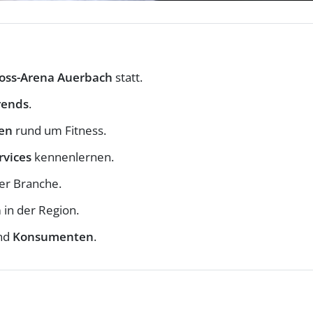
loss-Arena Auerbach
statt.
rends
.
en
rund um Fitness.
rvices
kennenlernen.
er Branche.
n
in der Region.
nd
Konsumenten
.