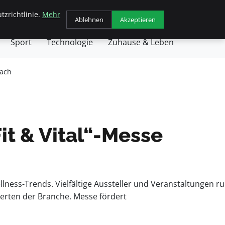
tzrichtlinie.
Mehr
chäft
Gesundheit
Haustiere
Kochen
Ablehnen
Akzeptieren
Sport
Technologie
Zuhause & Leben
bach
it & Vital“-Messe
llness-Trends. Vielfältige Aussteller und Veranstaltungen r
erten der Branche. Messe fördert