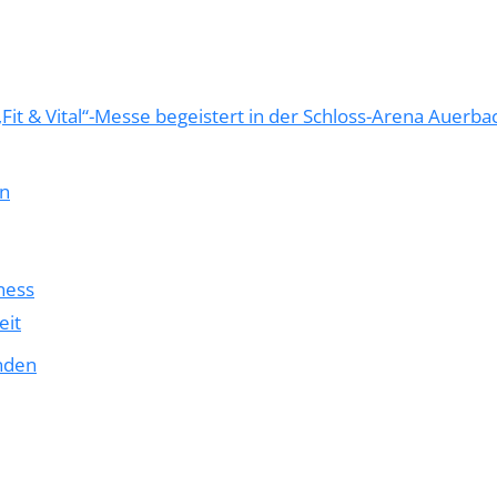
Fit & Vital“-Messe begeistert in der Schloss-Arena Auerba
en
ness
eit
nden