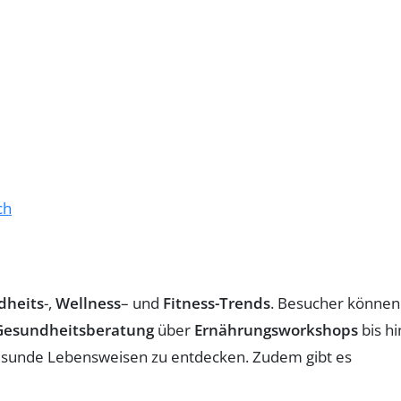
ch
dheits
-,
Wellness
– und
Fitness-Trends
. Besucher können
Gesundheitsberatung
über
Ernährungsworkshops
bis hi
 gesunde Lebensweisen zu entdecken. Zudem gibt es