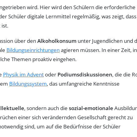
angetrieben wird. Hier wird den Schülern die erforderliche
er Schüler digitale Lernmittel regelmäßig, was zeigt, dass
ist.
kussion über den
Alkoholkonsum
unter Jugendlichen und d
ale
Bildungseinrichtungen
agieren müssen. In einer Zeit, in
 solche Themen proaktiv eingehen.
ie
Physik im Advent
oder
Podiumsdiskussionen
, die die R
inem
Bildungssystem
, das umfangreiche Kenntnisse
llektuelle
, sondern auch die
sozial-emotionale
Ausbildu
üchen einer sich verändernden Gesellschaft gerecht zu
otwendig sind, um auf die Bedürfnisse der Schüler