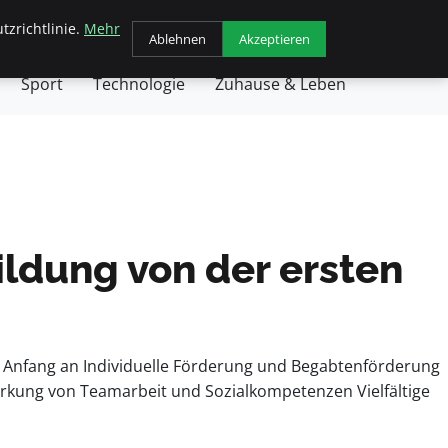
tzrichtlinie.
Mehr
chäft
Gesundheit
Haustiere
Kochen
Ablehnen
Akzeptieren
Sport
Technologie
Zuhause & Leben
ldung von der ersten
n Anfang an Individuelle Förderung und Begabtenförderung
kung von Teamarbeit und Sozialkompetenzen Vielfältige