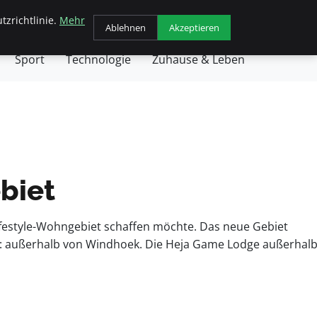
tzrichtlinie.
Mehr
chäft
Gesundheit
Haustiere
Kochen
Ablehnen
Akzeptieren
Sport
Technologie
Zuhause & Leben
biet
festyle-Wohngebiet schaffen möchte. Das neue Gebiet
t: außerhalb von Windhoek. Die Heja Game Lodge außerhal