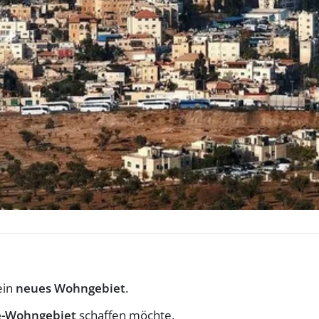
ein
neues Wohngebiet
.
le-Wohngebiet
schaffen möchte.