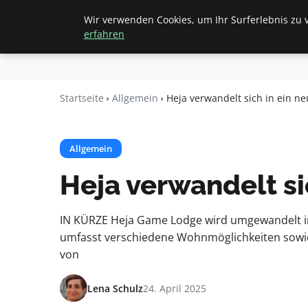
Wir verwenden Cookies, um Ihr Surferlebnis zu v
Startseite
All
Beyond
erfahren
Surface
Startseite
Allgemein
Heja verwandelt sich in ein n
Allgemein
Heja verwandelt s
IN KÜRZE Heja Game Lodge wird umgewandelt in
umfasst verschiedene Wohnmöglichkeiten sowie
von
Lena Schulz
24. April 2025