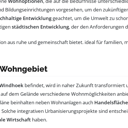
dene
Wohnoptionen
, die auf die Bedürfnisse unterschie
d Bildungseinrichtungen vorgesehen, um den zukünftig
chhaltige Entwicklung
geachtet, um die Umwelt zu schone
rtigen
städtischen Entwicklung
, der den Anforderungen d
n Wohngebiet
Windhoek
befindet, wird in naher Zukunft transformiert
ant, auf dem Gelände verschiedene Wohnmöglichkeiten anbi
 Pläne beinhalten neben Wohnanlagen auch
Handelsfläch
d. Solche integrativen Urbanisierungsprojekte sind entsc
ale Wirtschaft
haben.