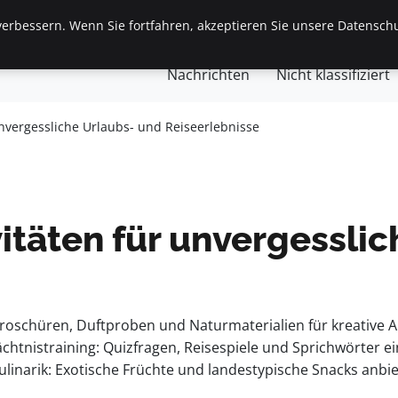
erbessern. Wenn Sie fortfahren, akzeptieren Sie unsere Datenschu
gemein
Finanzen & Immobilien
Frauen / Mode
Ges
Nachrichten
Nicht klassifiziert
unvergessliche Urlaubs- und Reiseerlebnisse
vitäten für unvergessli
schüren, Duftproben und Naturmaterialien für kreative Anr
chtnistraining: Quizfragen, Reisespiele und Sprichwörter
inarik: Exotische Früchte und landestypische Snacks anbie