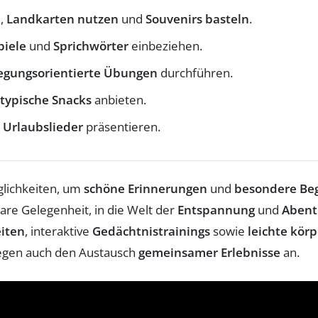
n
,
Landkarten nutzen
und
Souvenirs basteln
.
piele
und
Sprichwörter
einbeziehen.
gungsorientierte Übungen
durchführen.
typische Snacks
anbieten.
d
Urlaubslieder
präsentieren.
glichkeiten, um
schöne Erinnerungen
und
besondere Be
re Gelegenheit, in die Welt der
Entspannung
und
Abent
eiten
, interaktive
Gedächtnistrainings
sowie
leichte körp
regen auch den Austausch
gemeinsamer Erlebnisse
an.