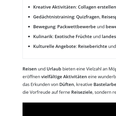
Kreative Aktivitäten
:
Collagen erstelle
Gedächtnistraining
:
Quizfragen
,
Reises
Bewegung
:
Packwettbewerbe
und
bewe
Kulinarik
:
Exotische Früchte
und
landes
Kulturelle Angebote
:
Reiseberichte
un
Reisen
und
Urlaub
bieten eine Vielzahl an Mö
eröffnen
vielfältige Aktivitäten
eine wunderba
das Erkunden von
Düften
, kreative
Bastelarb
die Vorfreude auf ferne
Reiseziele
, sondern 