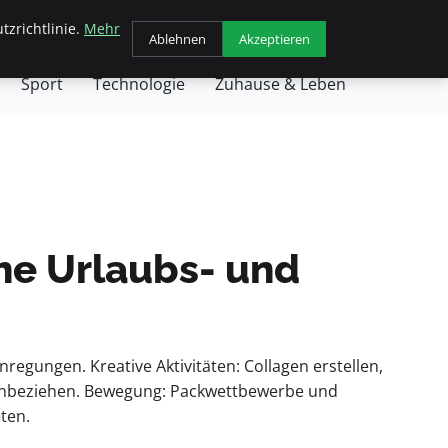
tzrichtlinie.
Mehr
chäft
Gesundheit
Haustiere
Kochen
Ablehnen
Akzeptieren
Sport
Technologie
Zuhause & Leben
che Urlaubs- und
egungen. Kreative Aktivitäten: Collagen erstellen,
 einbeziehen. Bewegung: Packwettbewerbe und
ten.