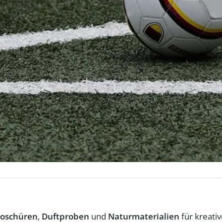
roschüren
,
Duftproben
und
Naturmaterialien
für kreati