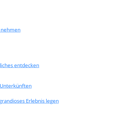
st nehmen
liches entdecken
 Unterkünften
grandioses Erlebnis legen