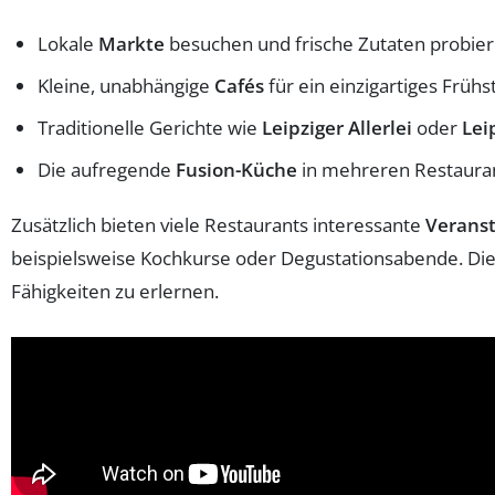
Lokale
Markte
besuchen und frische Zutaten probie
Kleine, unabhängige
Cafés
für ein einzigartiges Früh
Traditionelle Gerichte wie
Leipziger Allerlei
oder
Lei
Die aufregende
Fusion-Küche
in mehreren Restaura
Zusätzlich bieten viele Restaurants interessante
Verans
beispielsweise Kochkurse oder Degustationsabende. Dies
Fähigkeiten zu erlernen.