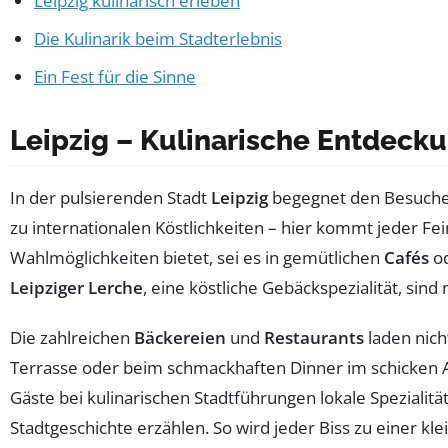
Leipzig kulinarisch erleben
Die Kulinarik beim Stadterlebnis
Ein Fest für die Sinne
Leipzig – Kulinarische Entdeck
In der pulsierenden Stadt
Leipzig
begegnet den Besuchern
zu internationalen Köstlichkeiten – hier kommt jeder F
Wahlmöglichkeiten bietet, sei es in gemütlichen
Cafés
od
Leipziger Lerche
, eine köstliche Gebäckspezialität, sind
Die zahlreichen
Bäckereien
und
Restaurants
laden nic
Terrasse oder beim schmackhaften Dinner im schicken Amb
Gäste bei kulinarischen Stadtführungen lokale Speziali
Stadtgeschichte erzählen. So wird jeder Biss zu einer kl