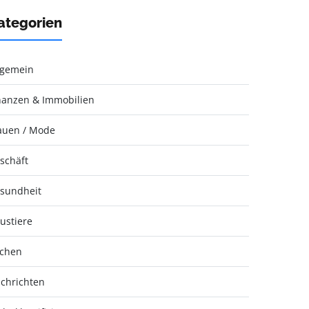
ategorien
lgemein
nanzen & Immobilien
auen / Mode
schäft
sundheit
ustiere
chen
chrichten