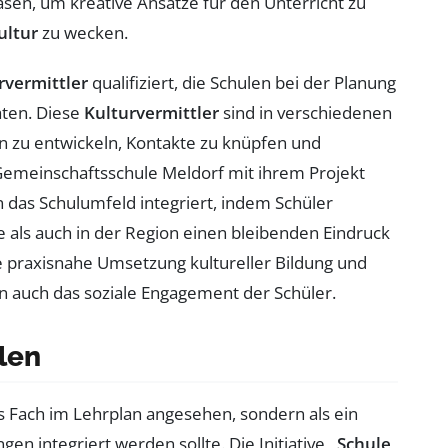
asen, um kreative Ansätze für den Unterricht zu
ultur
zu wecken.
rvermittler
qualifiziert, die Schulen bei der Planung
aten. Diese
Kulturvermittler
sind in verschiedenen
en zu entwickeln, Kontakte zu knüpfen und
Gemeinschaftsschule Meldorf mit ihrem Projekt
 das Schulumfeld integriert, indem Schüler
le als auch in der Region einen bleibenden Eindruck
ie praxisnahe Umsetzung kultureller Bildung und
n auch das soziale Engagement der Schüler.
len
es Fach im Lehrplan angesehen, sondern als ein
ungen integriert werden sollte. Die Initiative
„Schule