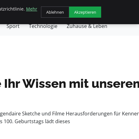
tzrichtlinie.
Mehr
chäft
Gesundheit
Haustiere
Kochen
Ablehnen
Akzeptieren
Sport
Technologie
Zuhause & Leben
e Ihr Wissen mit unsere
legendaire Sketche und Filme Herausforderungen für Kenner
s 100. Geburtstags lädt dieses