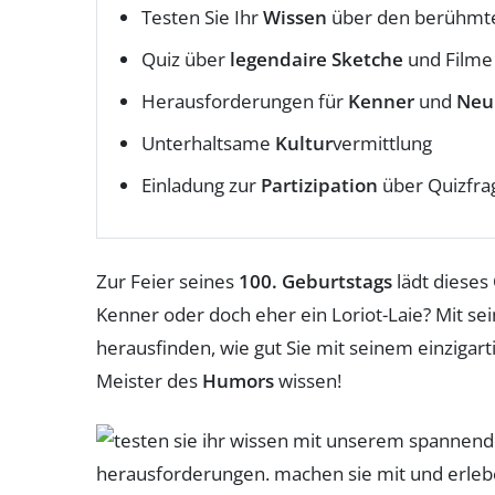
Testen Sie Ihr
Wissen
über den berühm
Quiz über
legendaire Sketche
und Filme
Herausforderungen für
Kenner
und
Neu
Unterhaltsame
Kultur
vermittlung
Einladung zur
Partizipation
über Quizfra
Zur Feier seines
100. Geburtstags
lädt dieses 
Kenner oder doch eher ein Loriot-Laie? Mit se
herausfinden, wie gut Sie mit seinem einzigarti
Meister des
Humors
wissen!