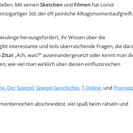
ellen. Mit seinen
Sketchen
und
Filmen
hat Loriot
igartiger Stil, der oft peinliche Alltagsmomentaufgreift
Neulinge herausgefordert, ihr Wissen über die
 gibt interessante und teils überraschende Fragen, die dar
n
Zitat
„Ach, was!?“ auseinandergesetzt oder kennt man di
n, wie viel man wirklich über diesen einflussreichen
ne
,
Der Spiegel
,
Spiegel Geschichte
,
T-Online
, und
Promipo