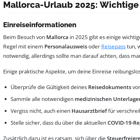
Mallorca-Urlaub 2025: Wichtige
Einreiseinformationen
Beim Besuch von
Mallorca
in 2025 gibt es einige wichti
Regel mit einem
Personalausweis
oder
Reisepass
tun, 
notwendig, allerdings sollte man darauf achten, dass man
Einige praktische Aspekte, um deine Einreise reibungslos
Überprüfe die Gültigkeit deines
Reisedokuments
vor
Sammle alle notwendigen
medizinischen Unterlage
Vergiss nicht, auch einen
Hausarztbrief
für verschre
Stelle sicher, dass du über die aktuellen
COVID-19-Re
Zusätzlich dazu ist es ratsam, sich über die
Steuerfreigr