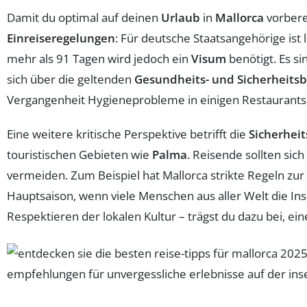
Damit du optimal auf deinen
Urlaub
in
Mallorca
vorberei
Einreiseregelungen
: Für deutsche Staatsangehörige ist l
mehr als 91 Tagen wird jedoch ein
Visum
benötigt. Es s
sich über die geltenden
Gesundheits- und Sicherheit
Vergangenheit Hygieneprobleme in einigen Restaurants 
Eine weitere kritische Perspektive betrifft die
Sicherheit
touristischen Gebieten wie
Palma
. Reisende sollten sic
vermeiden. Zum Beispiel hat Mallorca strikte Regeln zu
Hauptsaison, wenn viele Menschen aus aller Welt die In
Respektieren der lokalen Kultur – trägst du dazu bei, e