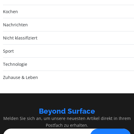
Kochen
Nachrichten
Nicht klassifiziert
Sport
Technologie
Zuhause & Leben
Beyond Surface
Melden Sie sich an, um unsere neuesten Artikel direkt in Ihrem
Postfach zu erhalten.