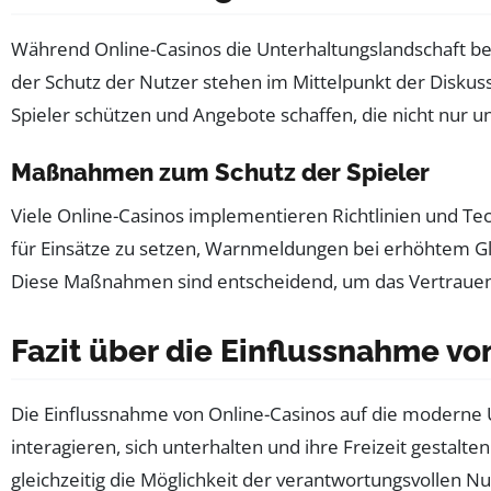
Während Online-Casinos die Unterhaltungslandschaft be
der Schutz der Nutzer stehen im Mittelpunkt der Diskuss
Spieler schützen und Angebote schaffen, die nicht nur u
Maßnahmen zum Schutz der Spieler
Viele Online-Casinos implementieren Richtlinien und Te
für Einsätze zu setzen, Warnmeldungen bei erhöhtem Glüc
Diese Maßnahmen sind entscheidend, um das Vertrauen 
Fazit über die Einflussnahme vo
Die Einflussnahme von Online-Casinos auf die moderne U
interagieren, sich unterhalten und ihre Freizeit gestalt
gleichzeitig die Möglichkeit der verantwortungsvollen Nu