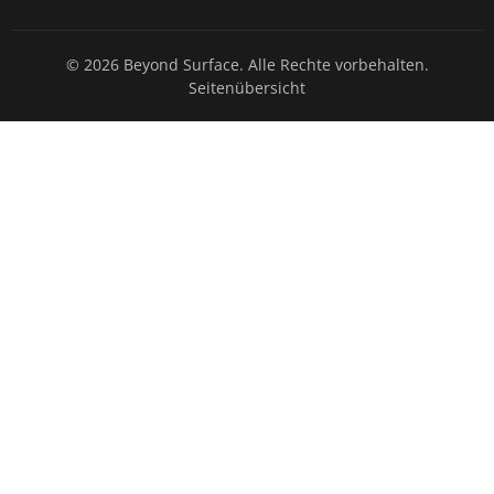
© 2026 Beyond Surface. Alle Rechte vorbehalten.
Seitenübersicht