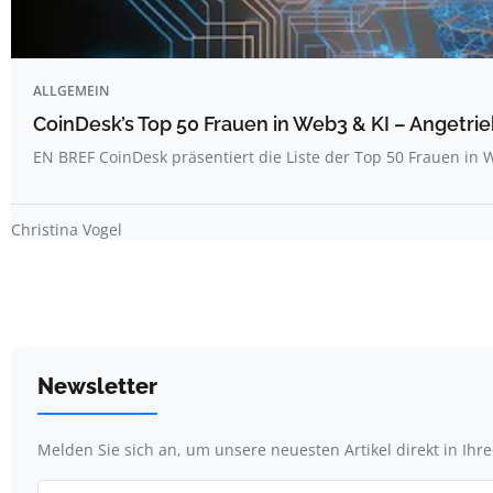
ALLGEMEIN
CoinDesk’s Top 50 Frauen in Web3 & KI – Angetrie
EN BREF CoinDesk präsentiert die Liste der Top 50 Frauen i
Christina Vogel
Newsletter
Melden Sie sich an, um unsere neuesten Artikel direkt in Ihr