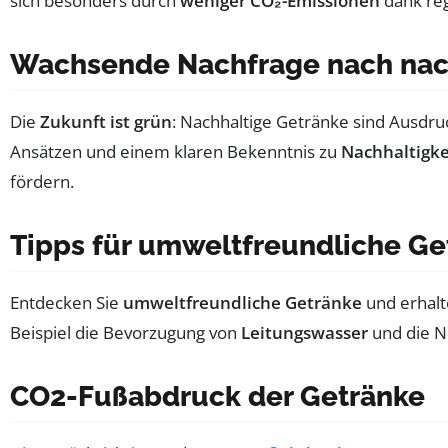
sich besonders durch
weniger CO₂-Emissionen
dank reg
Wachsende Nachfrage nach nac
Die
Zukunft ist grün
: Nachhaltige Getränke sind Ausdru
Ansätzen und einem klaren Bekenntnis zu
Nachhaltigke
fördern.
Tipps für umweltfreundliche Ge
Entdecken Sie
umweltfreundliche Getränke
und erhalt
Beispiel die Bevorzugung von
Leitungswasser
und die N
CO2-Fußabdruck der Getränke