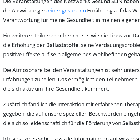
Die Veranstaltungen des Netzwerks Gesund SEIN haben
die Auswirkungen
einer gesunden
Ernährung auf das Woh
Verantwortung für meine Gesundheit in meinen eigenen 
Ein weiterer Teilnehmer berichtete, wie die Tipps zur
Da
die Erhöhung der
Ballaststoffe
, seine Verdauungsproble
positive Effekte auf sein allgemeines Wohlbefinden geha
Die Atmosphäre bei den Veranstaltungen ist sehr unterst
Erfahrungen zu teilen. Das ermöglicht den Teilnehmern, si
die sich aktiv um ihre Gesundheit kümmert.
Zusätzlich fand ich die Interaktion mit erfahrenen Ther
gegeben, die auf unsere speziellen Beschwerden eingehe
die sich so leidenschaftlich für die Förderung von
Selbsth
Ich schätze es sehr, dass alle Informationen auf wissens