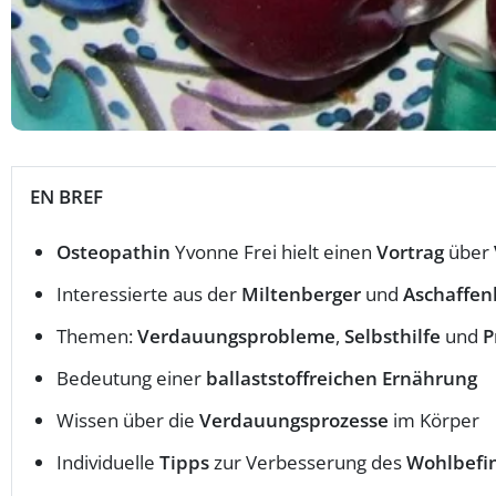
EN BREF
Osteopathin
Yvonne Frei hielt einen
Vortrag
über
Interessierte aus der
Miltenberger
und
Aschaffen
Themen:
Verdauungsprobleme
,
Selbsthilfe
und
P
Bedeutung einer
ballaststoffreichen Ernährung
Wissen über die
Verdauungsprozesse
im Körper
Individuelle
Tipps
zur Verbesserung des
Wohlbefi