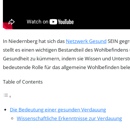
In Niedernberg hat sich das
Netzwerk Gesund
SEIN gegr
stellt es einen wichtigen Bestandteil des Wohlbefindens 
Gesundheit zu kümmern, indem sie Wissen und Unterstüt
bedeutende Rolle für das allgemeine Wohlbefinden bele
Table of Contents
Die Bedeutung einer gesunden Verdauung
Wissenschaftliche Erkenntnisse zur Verdauung