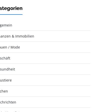
ategorien
lgemein
nanzen & Immobilien
auen / Mode
schäft
sundheit
ustiere
chen
chrichten