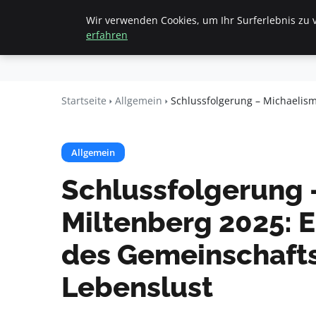
Wir verwenden Cookies, um Ihr Surferlebnis zu v
Startseite
All
Beyond
erfahren
Surface
Startseite
Allgemein
Schlussfolgerung – Michaelism
Allgemein
Schlussfolgerung 
Miltenberg 2025: Ei
des Gemeinschafts
Lebenslust