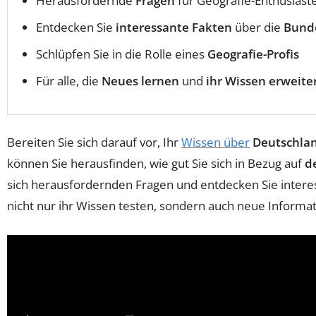
Herausfordernde
Fragen
für Geografie-Enthusiast
Entdecken Sie
interessante Fakten
über die
Bund
Schlüpfen Sie in die Rolle eines
Geografie-Profis
Für alle, die
Neues lernen
und
ihr Wissen erweite
Bereiten Sie sich darauf vor, Ihr
Wissen über
Deutschla
können Sie herausfinden, wie gut Sie sich in Bezug auf
d
sich herausfordernden Fragen und entdecken Sie intere
nicht nur ihr Wissen testen, sondern auch neue Informa