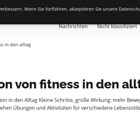
erbessern. Wenn Sie fortfahren, akzeptieren Sie unsere Datenschu
gemein
Finanzen & Immobilien
Frauen / Mode
Ges
Nachrichten
Nicht klassifiziert
ss in den alltag
on von fitness in den al
ation in den Alltag Kleine Schritte, große Wirkung: mehr Be
rnsehen Übungen und Aktivitäten für verschiedene Lebensst