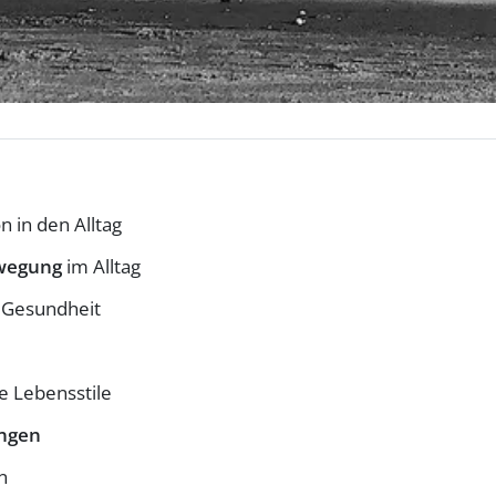
n in den Alltag
wegung
im Alltag
e Gesundheit
e Lebensstile
ngen
n