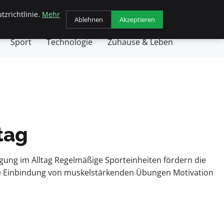
tzrichtlinie.
Mehr
chäft
Gesundheit
Haustiere
Kochen
Ablehnen
Akzeptieren
Sport
Technologie
Zuhause & Leben
ltag
wegung im Alltag Regelmäßige Sporteinheiten fördern die
ile Einbindung von muskelstärkenden Übungen Motivation