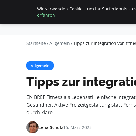
Wir verwenden Cookies, um Ihr Surferlebnis zu v
Startseite
All
Beyond
erfahren
Surface
Startseite
Allgemein
Tipps zur integration von fitne
Allgemein
Tipps zur integrati
EN BREF Fitness als Lebensstil: einfache Integr
Gesundheit Aktive Freizeitgestaltung statt Fe
durch klare
Lena Schulz
16. März 2025