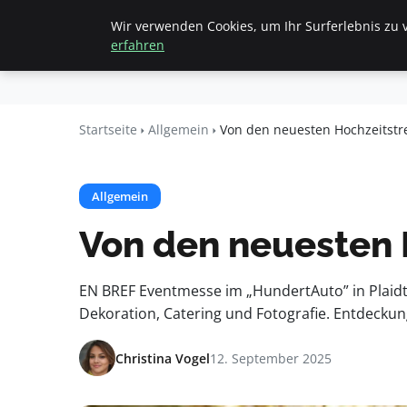
Wir verwenden Cookies, um Ihr Surferlebnis zu v
Startseite
All
Beyond
erfahren
Surface
Startseite
Allgemein
Von den neuesten Hochzeitstr
Allgemein
Von den neuesten 
EN BREF Eventmesse im „HundertAuto” in Plaidt a
Dekoration, Catering und Fotografie. Entdeck
Christina Vogel
12. September 2025