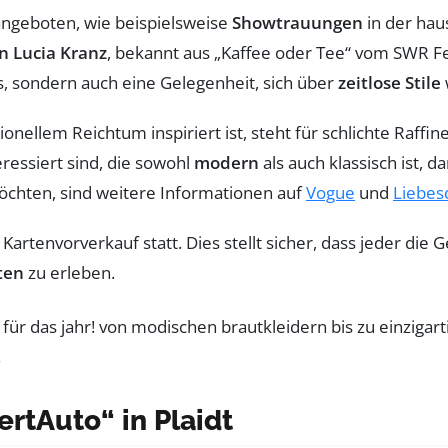
geboten, wie beispielsweise
Showtrauungen
in der hau
n Lucia Kranz
, bekannt aus „Kaffee oder Tee“ vom SWR F
s, sondern auch eine Gelegenheit, sich über
zeitlose Stile
tionellem Reichtum inspiriert ist, steht für schlichte Raff
eressiert sind, die sowohl
modern
als auch klassisch ist, d
chten, sind weitere Informationen auf
Vogue
und
Liebes
ein Kartenvorverkauf statt. Dies stellt sicher, dass jeder d
ten
zu erleben.
rtAuto“ in Plaidt