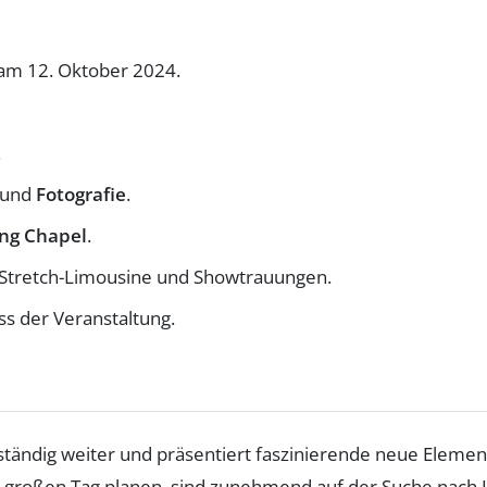
am 12. Oktober 2024.
.
und
Fotografie
.
ng Chapel
.
Stretch-Limousine und Showtrauungen.
ss der Veranstaltung.
ständig weiter und präsentiert faszinierende neue Element
en großen Tag planen, sind zunehmend auf der Suche nach I