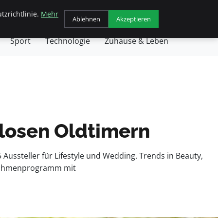
tzrichtlinie.
Mehr
chäft
Gesundheit
Haustiere
Kochen
Ablehnen
Akzeptieren
Sport
Technologie
Zuhause & Leben
tlosen Oldtimern
Aussteller für Lifestyle und Wedding. Trends in Beauty,
s Rahmenprogramm mit