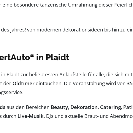
r eine besondere tänzerische Umrahmung dieser Feierlichkei
rtAuto“ in Plaidt
n Plaidt zur beliebtesten Anlaufstelle für alle, die sich 
lt der
Oldtimer
eintauchen. Die Veranstaltung wird von
35
gsservice.
ds
aus den Bereichen
Beauty
,
Dekoration
,
Catering
,
Pati
is durch
Live-Musik
, DJs und aktuelle Braut- und Abendm