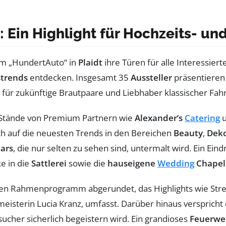
t: Ein Highlight für Hochzeits- u
im „HundertAuto“ in
Plaidt
ihre Türen für alle Interessier
strends
entdecken. Insgesamt 35
Aussteller
präsentieren
für zukünftige Brautpaare und Liebhaber klassischer Fah
 Stände von Premium Partnern wie
Alexander’s
Catering
h auf die neuesten Trends in den Bereichen
Beauty
,
Deko
Cars
, die nur selten zu sehen sind, untermalt wird. Ein Ein
e in die
Sattlerei
sowie die
hauseigene
Wedding
Chapel
ten Rahmenprogramm abgerundet, das Highlights wie Stre
eisterin Lucia Kranz, umfasst. Darüber hinaus verspricht
esucher sicherlich begeistern wird. Ein grandioses
Feuerwe