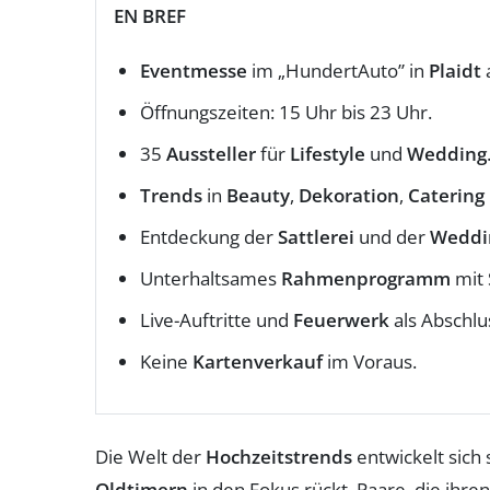
EN BREF
Eventmesse
im „HundertAuto” in
Plaidt
Öffnungszeiten: 15 Uhr bis 23 Uhr.
35
Aussteller
für
Lifestyle
und
Wedding
Trends
in
Beauty
,
Dekoration
,
Catering
Entdeckung der
Sattlerei
und der
Weddi
Unterhaltsames
Rahmenprogramm
mit 
Live-Auftritte und
Feuerwerk
als Abschlu
Keine
Kartenverkauf
im Voraus.
Die Welt der
Hochzeitstrends
entwickelt sich 
Oldtimern
in den Fokus rückt. Paare, die ihr