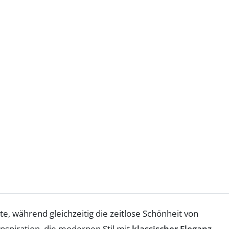
e, während gleichzeitig die zeitlose Schönheit von
nspiration, die modernen Stil mit
klassischer Eleganz