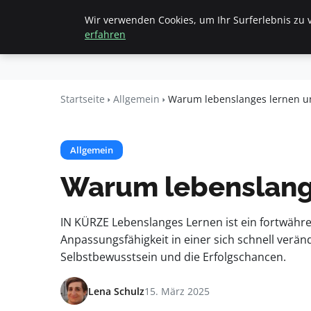
Wir verwenden Cookies, um Ihr Surferlebnis zu v
Startseite
All
Beyond
erfahren
Surface
Startseite
Allgemein
Warum lebenslanges lernen une
Allgemein
Warum lebenslange
IN KÜRZE Lebenslanges Lernen ist ein fortwähren
Anpassungsfähigkeit in einer sich schnell verä
Selbstbewusstsein und die Erfolgschancen.
Lena Schulz
15. März 2025