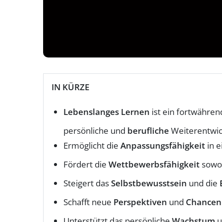
IN KÜRZE
Lebenslanges Lernen
ist ein fortwährend
persönliche und
berufliche
Weiterentwic
Ermöglicht die
Anpassungsfähigkeit
in e
Fördert die
Wettbewerbsfähigkeit
sowoh
Steigert das
Selbstbewusstsein
und die
Schafft neue
Perspektiven
und
Chancen
Unterstützt das persönliche
Wachstum
u