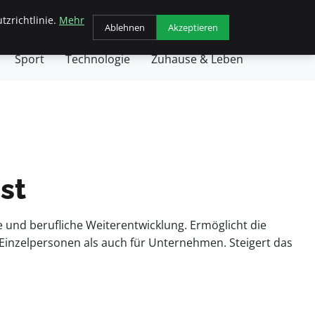
tzrichtlinie.
Mehr
chäft
Gesundheit
Haustiere
Kochen
Ablehnen
Akzeptieren
Sport
Technologie
Zuhause & Leben
st
e und berufliche Weiterentwicklung. Ermöglicht die
 Einzelpersonen als auch für Unternehmen. Steigert das