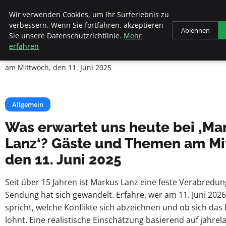
Beyond Surface
Wir verwenden Cookies, um Ihr Surferlebnis zu
verbessern. Wenn Sie fortfahren, akzeptieren
Ablehnen
Sie unsere Datenschutzrichtlinie.
Mehr
Startseite
Allgemein
erfahren
Was erwartet uns heute bei ‚Markus Lanz‘? Gäste und Themen
am Mittwoch, den 11. Juni 2025
Allgemein
Was erwartet uns heute bei ‚Ma
Lanz‘? Gäste und Themen am Mi
den 11. Juni 2025
Seit über 15 Jahren ist Markus Lanz eine feste Verabredun
Sendung hat sich gewandelt. Erfahre, wer am 11. Juni 2026
spricht, welche Konflikte sich abzeichnen und ob sich das
lohnt. Eine realistische Einschätzung basierend auf jahrel