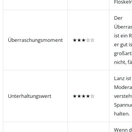
Floskel
Der
Überra
ist ein 
Überraschungsmoment
★★★☆☆
er gut i
großart
nicht, fä
Lanz ist
Moderat
Unterhaltungswert
★★★★☆
versteht
Spannu
halten.
Wenn d