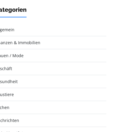
ategorien
lgemein
nanzen & Immobilien
auen / Mode
schäft
sundheit
ustiere
chen
chrichten