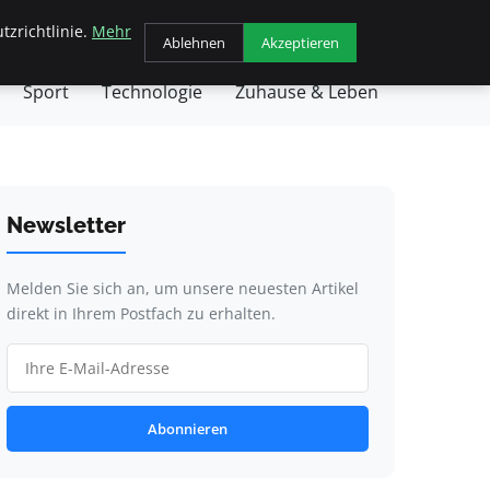
tzrichtlinie.
Mehr
chäft
Gesundheit
Haustiere
Kochen
Ablehnen
Akzeptieren
Sport
Technologie
Zuhause & Leben
Newsletter
Melden Sie sich an, um unsere neuesten Artikel
direkt in Ihrem Postfach zu erhalten.
Abonnieren