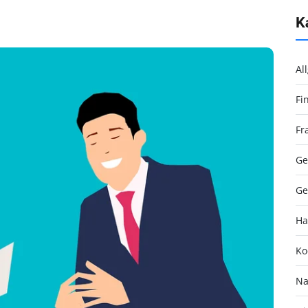
K
Al
Fi
Fr
Ge
Ge
Ha
Ko
Na