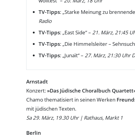
wolltest“ –
20. März, 18 Uhr
TV-Tipps
: „Starke Meinung zu brennend
Radio
TV-Tipps
: „East Side“ –
21. März, 21:45 Uh
TV-Tipps
: „Die Himmelsleiter – Sehnsuc
TV-Tipps
: „Junaït“ –
27. März, 21:30 Uhr D
Arnstadt
Konzert:
»Das Jüdische Choralbuch Quartett
Chamo thematisiert in seinen Werken
Freund
mit jüdischen Texten.
Sa 29. März, 19.30 Uhr | Rathaus, Markt 1
Berlin