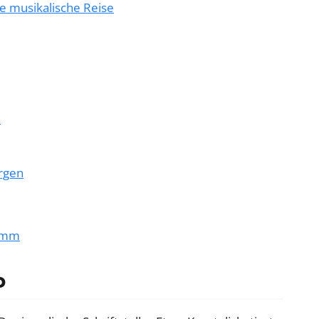
 musikalische Reise
n
rgen
ramm
o