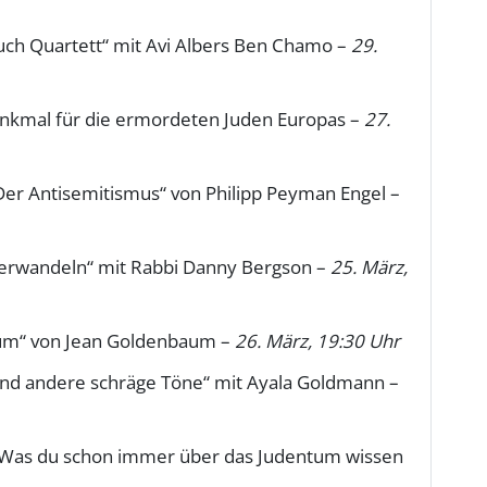
buch Quartett“ mit Avi Albers Ben Chamo –
29.
enkmal für die ermordeten Juden Europas –
27.
Der Antisemitismus“ von Philipp Peyman Engel –
t verwandeln“ mit Rabbi Danny Bergson –
25. März,
tum“ von Jean Goldenbaum –
26. März, 19:30 Uhr
und andere schräge Töne“ mit Ayala Goldmann –
 „Was du schon immer über das Judentum wissen