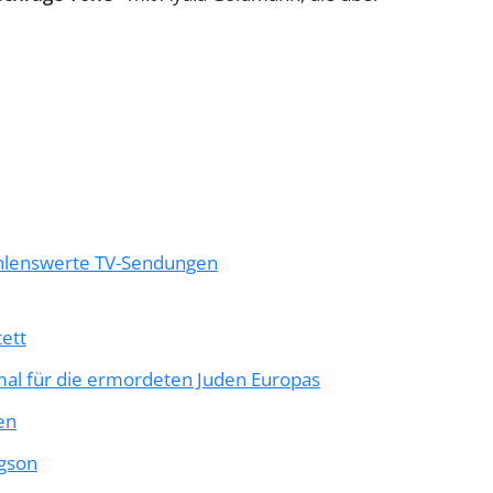
ehlenswerte TV-Sendungen
ett
al für die ermordeten Juden Europas
en
rgson