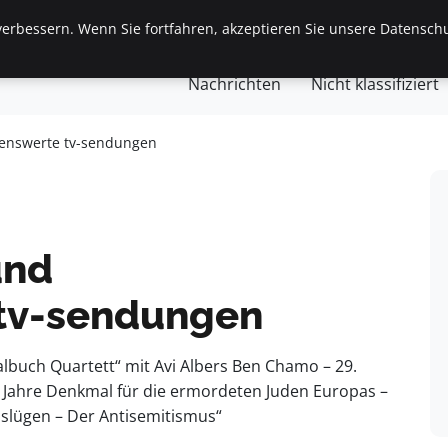
erbessern. Wenn Sie fortfahren, akzeptieren Sie unsere Datenschu
gemein
Finanzen & Immobilien
Frauen / Mode
Ges
Nachrichten
Nicht klassifiziert
lenswerte tv-sendungen
und
tv-sendungen
lbuch Quartett“ mit Avi Albers Ben Chamo – 29.
0 Jahre Denkmal für die ermordeten Juden Europas –
nslügen – Der Antisemitismus“