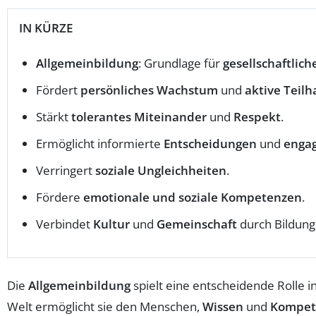
IN KÜRZE
Allgemeinbildung
: Grundlage für
gesellschaftli
Fördert
persönliches Wachstum
und
aktive Teil
Stärkt
tolerantes Miteinander
und
Respekt
.
Ermöglicht informierte
Entscheidungen
und
engag
Verringert
soziale Ungleichheiten
.
Fördere
emotionale und soziale Kompetenzen
.
Verbindet
Kultur
und
Gemeinschaft
durch Bildung
Die
Allgemeinbildung
spielt eine entscheidende Rolle i
Welt ermöglicht sie den Menschen,
Wissen
und
Kompet