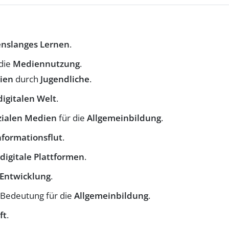
enslanges Lernen
.
die
Mediennutzung
.
ien
durch
Jugendliche
.
digitalen Welt
.
zialen Medien
für die
Allgemeinbildung
.
nformationsflut
.
digitale Plattformen
.
 Entwicklung
.
Bedeutung für die
Allgemeinbildung
.
ft
.