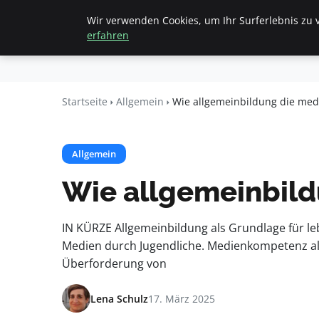
Wir verwenden Cookies, um Ihr Surferlebnis zu v
Startseite
All
Beyond
erfahren
Surface
Startseite
Allgemein
Wie allgemeinbildung die med
Allgemein
Wie allgemeinbild
IN KÜRZE Allgemeinbildung als Grundlage für 
Medien durch Jugendliche. Medienkompetenz als 
Überforderung von
Lena Schulz
17. März 2025