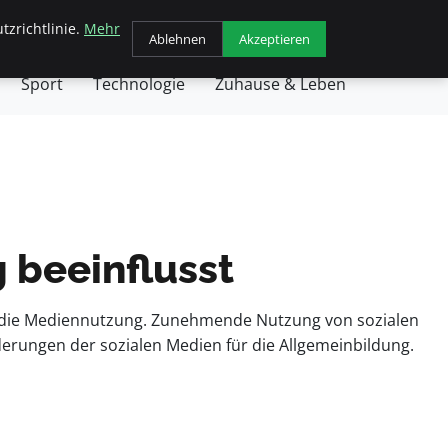
tzrichtlinie.
Mehr
chäft
Gesundheit
Haustiere
Kochen
Ablehnen
Akzeptieren
Sport
Technologie
Zuhause & Leben
 beeinflusst
f die Mediennutzung. Zunehmende Nutzung von sozialen
erungen der sozialen Medien für die Allgemeinbildung.