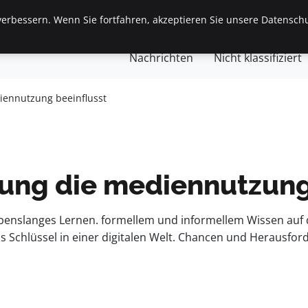
erbessern. Wenn Sie fortfahren, akzeptieren Sie unsere Datenschu
gemein
Finanzen & Immobilien
Frauen / Mode
Ges
Nachrichten
Nicht klassifiziert
iennutzung beeinflusst
ung die mediennutzung
lebenslanges Lernen. formellem und informellem Wissen au
Schlüssel in einer digitalen Welt. Chancen und Herausford