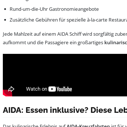
Rund-um-die-Uhr Gastronomieangebote
Zusätzliche Gebühren für spezielle à-la-carte Restaur
Jede Mahlzeit auf einem AIDA Schiff wird sorgfältig zube
aufkommt und die Passagiere ein großartiges
kulinaris
AIDA: Essen inklusive? Diese Le
Das kulinarische Erlebnis auf
AIDA-Kreuzfahrten
ist für