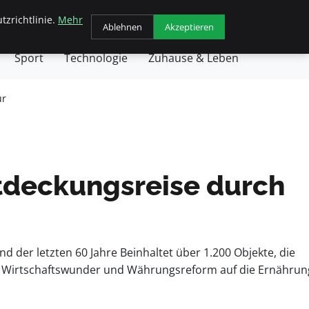
tzrichtlinie.
Mehr
chäft
Gesundheit
Haustiere
Kochen
Ablehnen
Akzeptieren
Sport
Technologie
Zuhause & Leben
ur
ntdeckungsreise durch
der letzten 60 Jahre Beinhaltet über 1.200 Objekte, die
on Wirtschaftswunder und Währungsreform auf die Ernährun