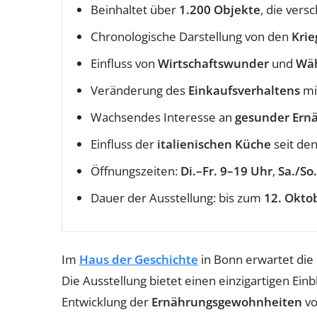
Beinhaltet über
1.200 Objekte
, die ver
Chronologische Darstellung von den
Krie
Einfluss von
Wirtschaftswunder
und
Wäh
Veränderung des
Einkaufsverhaltens
mi
Wachsendes Interesse an
gesunder Ern
Einfluss der
italienischen Küche
seit de
Öffnungszeiten:
Di.–Fr. 9–19 Uhr
,
Sa./So
Dauer der Ausstellung: bis zum
12. Okto
Im
Haus der Geschichte
in Bonn erwartet die
Die Ausstellung bietet einen einzigartigen Ein
Entwicklung der
Ernährungsgewohnheiten
vo