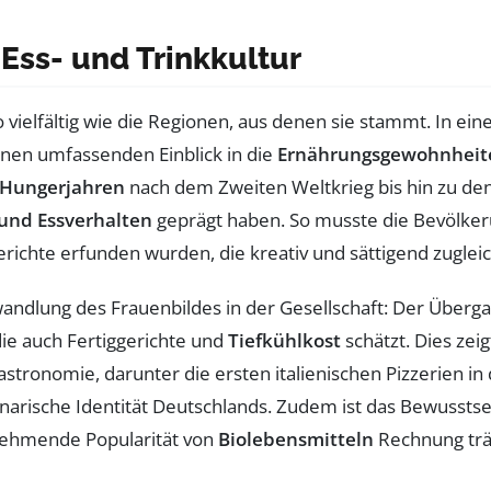
 Ess- und Trinkkultur
 vielfältig wie die Regionen, aus denen sie stammt. In ein
einen umfassenden Einblick in die
Ernährungsgewohnheit
Hungerjahren
nach dem Zweiten Weltkrieg bis hin zu de
 und Essverhalten
geprägt haben. So musste die Bevölkeru
richte erfunden wurden, die kreativ und sättigend zuglei
erwandlung des Frauenbildes in der Gesellschaft: Der Überg
ie auch Fertiggerichte und
Tiefkühlkost
schätzt. Dies zeig
stronomie, darunter die ersten italienischen Pizzerien in
linarische Identität Deutschlands. Zudem ist das Bewusstse
nehmende Popularität von
Biolebensmitteln
Rechnung trä