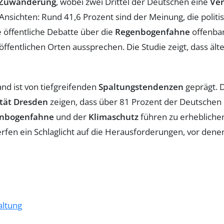
Zuwanderung
, wobei zwei Drittel der Deutschen eine
Ver
 Ansichten: Rund 41,6 Prozent sind der Meinung, die pol
e öffentliche Debatte über die
Regenbogenfahne
offenbar
ffentlichen Orten aussprechen. Die Studie zeigt, dass ält
and ist von tiefgreifenden
Spaltungstendenzen
geprägt. 
tät Dresden
zeigen, dass über 81 Prozent der Deutschen
nbogenfahne
und der
Klimaschutz
führen zu erheblich
fen ein Schlaglicht auf die Herausforderungen, vor dene
altung