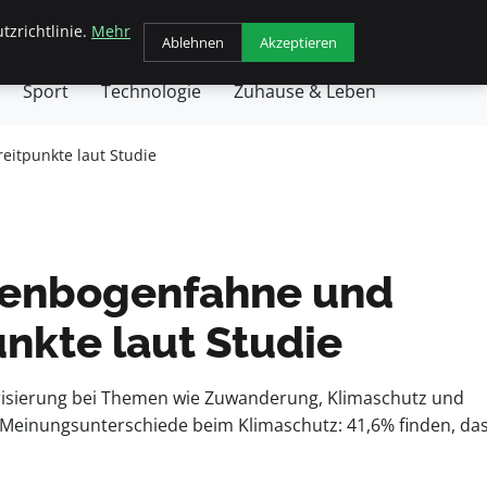
tzrichtlinie.
Mehr
chäft
Gesundheit
Haustiere
Kochen
Ablehnen
Akzeptieren
Sport
Technologie
Zuhause & Leben
eitpunkte laut Studie
egenbogenfahne und
unkte laut Studie
arisierung bei Themen wie Zuwanderung, Klimaschutz und
Meinungsunterschiede beim Klimaschutz: 41,6% finden, da