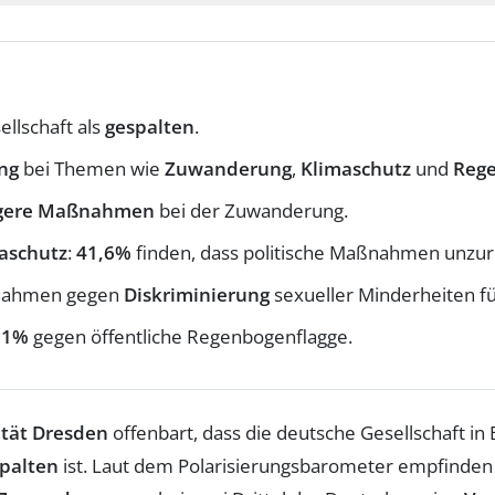
llschaft als
gespalten
.
ung
bei Themen wie
Zuwanderung
,
Klimaschutz
und
Rege
ngere Maßnahmen
bei der Zuwanderung.
aschutz
:
41,6%
finden, dass politische Maßnahmen unzur
ßnahmen gegen
Diskriminierung
sexueller Minderheiten f
,1%
gegen öffentliche Regenbogenflagge.
ität Dresden
offenbart, dass die deutsche Gesellschaft i
palten
ist. Laut dem Polarisierungsbarometer empfinde