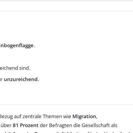
nbogenflagge
.
eichend sind.
ür
unzureichend
.
n Bezug auf zentrale Themen wie
Migration
,
n über
81 Prozent
der Befragten die Gesellschaft als