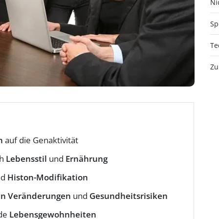
Nic
Sp
Te
Zu
n
auf die Genaktivität
ch
Lebensstil
und
Ernährung
nd
Histon-Modifikation
en Veränderungen
und
Gesundheitsrisiken
nde
Lebensgewohnheiten