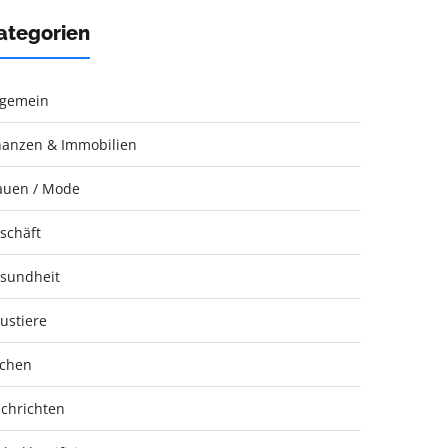
ategorien
lgemein
nanzen & Immobilien
auen / Mode
schäft
sundheit
ustiere
chen
chrichten