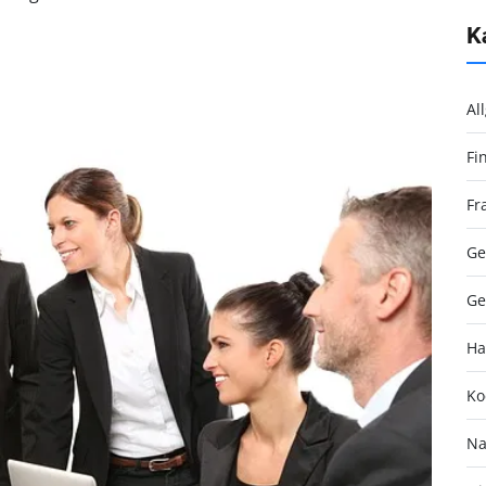
K
Al
Fi
Fr
Ge
Ge
Ha
Ko
Na